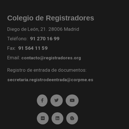
Colegio de Registradores
Diego de León, 21. 28006 Madrid
Teléfono:
91 270 16 99
Fax:
91 564 11 59
Email:
contacto@registradores.org
Registro de entrada de documentos:
secretaria.registrodeentrada@corpme.es
Ir a facebook (abre en ventana nueva)
Ir a twitter (abre en ventana nueva)
Ir a YouTube (abre en venta
Ir a Flickr (abre en ventana nueva)
Ir a Linkedin (abre en ventana nueva)
Ir al Blog (abre en ventana n