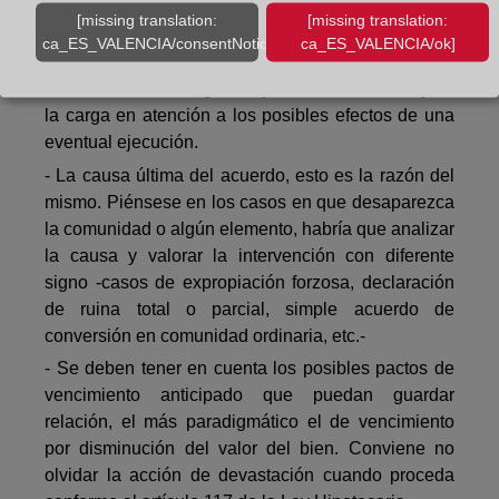
Adicionalmente hemos de tener en cuenta los
[missing translation:
[missing translation:
siguientes elementos:
ca_ES_VALENCIA/consentNotice/learnMore]
ca_ES_VALENCIA/ok]
- Para eludir la intervención del acreedor debe ser
clara la situación originaria y final del elemento y de
la carga en atención a los posibles efectos de una
eventual ejecución.
- La causa última del acuerdo, esto es la razón del
mismo. Piénsese en los casos en que desaparezca
la comunidad o algún elemento, habría que analizar
la causa y valorar la intervención con diferente
signo -casos de expropiación forzosa, declaración
de ruina total o parcial, simple acuerdo de
conversión en comunidad ordinaria, etc.-
- Se deben tener en cuenta los posibles pactos de
vencimiento anticipado que puedan guardar
relación, el más paradigmático el de vencimiento
por disminución del valor del bien. Conviene no
olvidar la acción de devastación cuando proceda