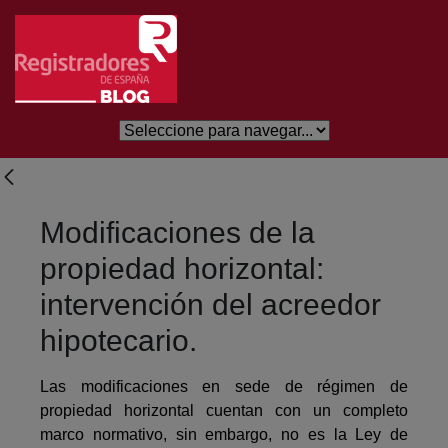
Salta al contingut principal
Modificaciones de la
propiedad horizontal:
intervención del acreedor
hipotecario.
Las modificaciones en sede de régimen de
propiedad horizontal cuentan con un completo
marco normativo, sin embargo, no es la Ley de