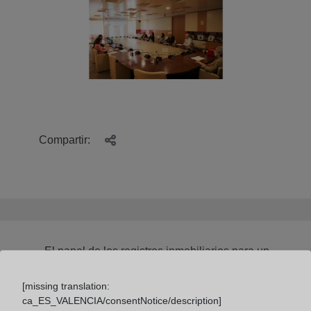
Compartir:
El papel de los registros inmobiliarios para un
desarrollo sostenible
[missing translation:
ca_ES_VALENCIA/consentNotice/description]