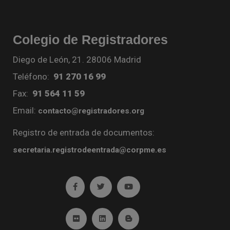
Colegio de Registradores
Diego de León, 21. 28006 Madrid
Teléfono:
91 270 16 99
Fax:
91 564 11 59
Email:
contacto@registradores.org
Registro de entrada de documentos:
secretaria.registrodeentrada@corpme.es
Ir a facebook (abre en ventana nueva)
Ir a twitter (abre en ventana nueva)
Ir a YouTube (abre en venta
Ir a Flickr (abre en ventana nueva)
Ir a Linkedin (abre en ventana nueva)
Ir al Blog (abre en ventana n