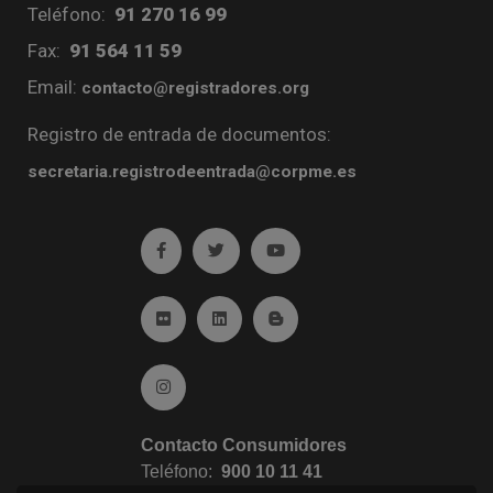
Teléfono:
91 270 16 99
Fax:
91 564 11 59
Email:
contacto@registradores.org
Registro de entrada de documentos:
secretaria.registrodeentrada@corpme.es
Ir a facebook (abre en ventana nueva)
Ir a twitter (abre en ventana nueva)
Ir a YouTube (abre en venta
Ir a Flickr (abre en ventana nueva)
Ir a Linkedin (abre en ventana nueva)
Ir al Blog (abre en ventana n
Ir a Instagram (abre en ventana nueva)
Contacto Consumidores
Teléfono:
900 10 11 41