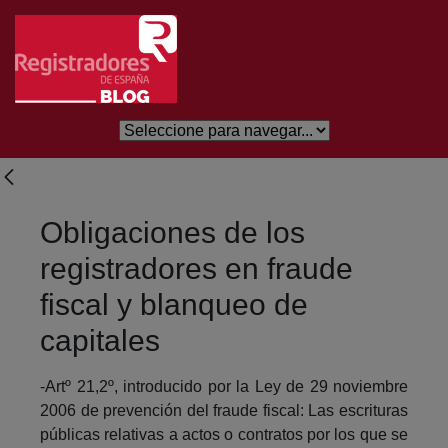
Salta al contingut principal
Obligaciones de los
registradores en fraude
fiscal y blanqueo de
capitales
-Artº 21,2º, introducido por la Ley de 29 noviembre
2006 de prevención del fraude fiscal: Las escrituras
públicas relativas a actos o contratos por los que se