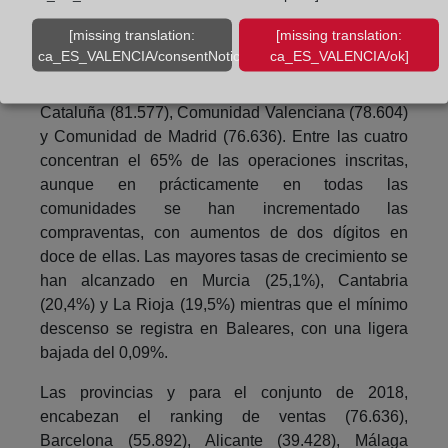
[missing translation:
[missing translation:
Volviendo al conjunto de 2018, las comunidades
ca_ES_VALENCIA/consentNotice/learnMore]
ca_ES_VALENCIA/ok]
autónomas que han registrado un mayor número de
compraventas han sido Andalucía (100.907),
Cataluña (81.577), Comunidad Valenciana (78.604)
y Comunidad de Madrid (76.636). Entre las cuatro
concentran el 65% de las operaciones inscritas,
aunque en prácticamente en todas las
comunidades se han incrementado las
compraventas, con aumentos de dos dígitos en
doce de ellas. Las mayores tasas de crecimiento se
han alcanzado en Murcia (25,1%), Cantabria
(20,4%) y La Rioja (19,5%) mientras que el mínimo
descenso se registra en Baleares, con una ligera
bajada del 0,09%.
Las provincias y para el conjunto de 2018,
encabezan el ranking de ventas (76.636),
Barcelona (55.892), Alicante (39.428), Málaga