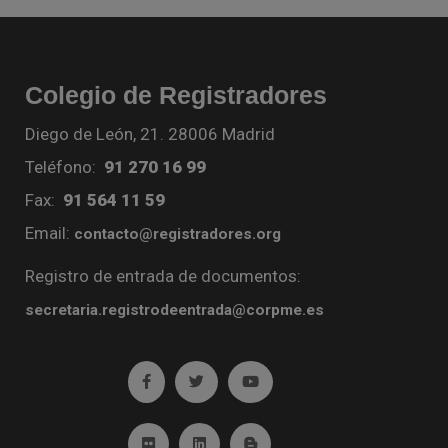
Colegio de Registradores
Diego de León, 21. 28006 Madrid
Teléfono:
91 270 16 99
Fax:
91 564 11 59
Email:
contacto@registradores.org
Registro de entrada de documentos:
secretaria.registrodeentrada@corpme.es
Ir a facebook (abre en ventana nueva)
Ir a twitter (abre en ventana nueva)
Ir a YouTube (abre en venta
Ir a Flickr (abre en ventana nueva)
Ir a Linkedin (abre en ventana nueva)
Ir al Blog (abre en ventana n