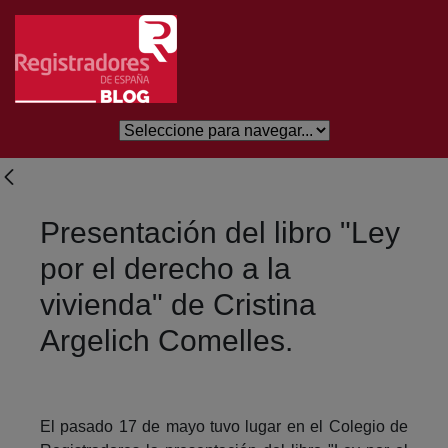
Salta al contingut principal
Presentación del libro "Ley
por el derecho a la
vivienda" de Cristina
Argelich Comelles.
El pasado 17 de mayo tuvo lugar en el Colegio de