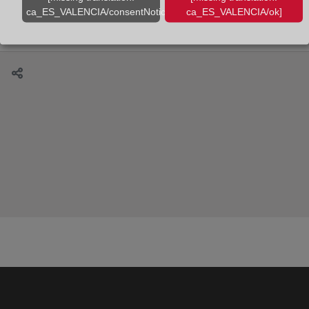
Sesión de abril: El regreso del soldado, de Rebecca
ca_ES_VALENCIA/consentNotice/learnMore]
ca_ES_VALENCIA/ok]
West.