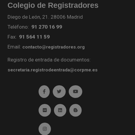
Colegio de Registradores
Diego de León, 21. 28006 Madrid
Teléfono:
91 270 16 99
Fax:
91 564 11 59
Email:
contacto@registradores.org
Registro de entrada de documentos:
secretaria.registrodeentrada@corpme.es
Ir a facebook (abre en ventana nueva)
Ir a twitter (abre en ventana nueva)
Ir a YouTube (abre en venta
Ir a Flickr (abre en ventana nueva)
Ir a Linkedin (abre en ventana nueva)
Ir al Blog (abre en ventana n
Ir a Instagram (abre en ventana nueva)