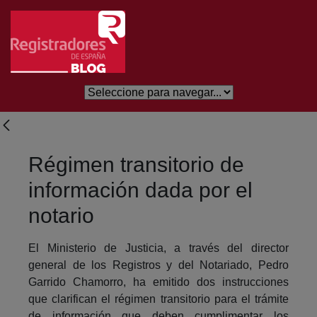
Salta al contingut principal
Régimen transitorio de
información dada por el
notario
El Ministerio de Justicia, a través del director
general de los Registros y del Notariado, Pedro
Garrido Chamorro, ha emitido dos instrucciones
que clarifican el régimen transitorio para el trámite
de información que deben cumplimentar los