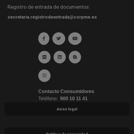
Registro de entrada de documentos:
secretaria.registrodeentrada@corpme.es
Ir a facebook (abre en ventana nueva)
Ir a twitter (abre en ventana nueva)
Ir a YouTube (abre en venta
Ir a Flickr (abre en ventana nueva)
Ir a Linkedin (abre en ventana nueva)
Ir al Blog (abre en ventana n
Ir a Instagram (abre en ventana nueva)
Contacto Consumidores
Teléfono:
900 10 11 41
Aviso legal