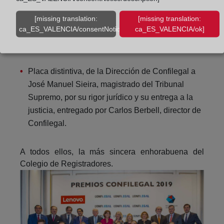
Trayectoria a título póstumo: Juan Picón y
[missing translation:
[missing translation:
Gonzalo Jiménez-Blanco. Entrega: José María
ca_ES_VALENCIA/consentNotice/learnMore]
ca_ES_VALENCIA/ok]
Alonso, decano del Colegio de Abogados de
Madrid.
Placa distintiva, de la Dirección de Confilegal a
José Manuel Sieira, magistrado del Tribunal
Supremo, por su rigor jurídico y su entrega a la
justicia, entregado por Carlos Berbell, director de
Confilegal.
A todos ellos, la más sincera enhorabuena del
Colegio de Registradores.