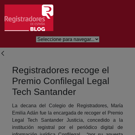
Salta al contingut principal
Registradores recoge el
Premio Confilegal Legal
Tech Santander
La decana del Colegio de Registradores, María
Emilia Adán fue la encargada de recoger el Premio
Legal Tech Santander Justicia, concedido a la
institución registral por el periódico digital de
información jurídica Confilegal, “por su apuesta