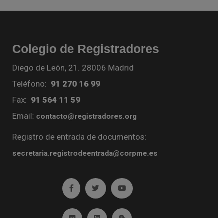
Colegio de Registradores
Diego de León, 21. 28006 Madrid
Teléfono:
91 270 16 99
Fax:
91 564 11 59
Email:
contacto@registradores.org
Registro de entrada de documentos:
secretaria.registrodeentrada@corpme.es
Ir a facebook (abre en ventana nueva)
Ir a twitter (abre en ventana nueva)
Ir a YouTube (abre en venta
Ir a Flickr (abre en ventana nueva)
Ir a Linkedin (abre en ventana nueva)
Ir al Blog (abre en ventana n