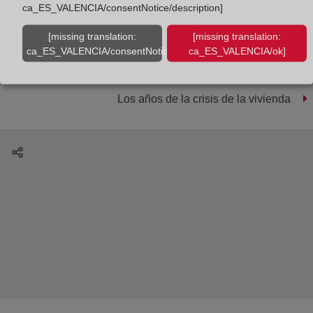
ca_ES_VALENCIA/consentNotice/description]
El formato electrónico único europeo
ESEF/FEUE. Por Luis Fernández del Pozo
[missing translation:
[missing translation:
ca_ES_VALENCIA/consentNotice/learnMore]
ca_ES_VALENCIA/ok]
Los años de la crisis de la vivienda