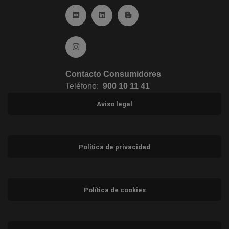
Ir a Flickr (abre en ventana nueva)
Ir a Linkedin (abre en ventana nueva)
Ir al Blog (abre en ventana n
Ir a Instagram (abre en ventana nueva)
Contacto Consumidores
Teléfono:
900 10 11 41
Aviso legal
Política de privacidad
Política de cookies