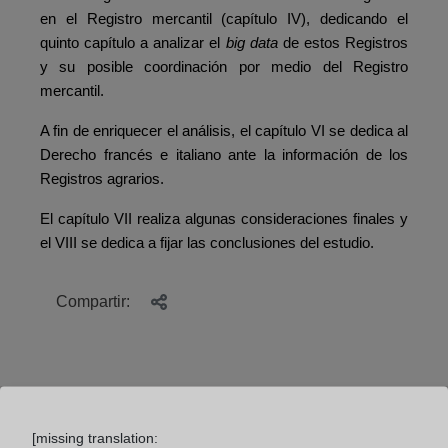
en el Registro mercantil (capítulo IV), dedicando el
quinto capítulo a analizar el
big data
de estos Registros
y su posible coordinación por medio del Registro
mercantil.
A fin de enriquecer el análisis, el capítulo VI se dedica al
Derecho francés e italiano ante la información de los
Registros agrarios.
El capítulo VII realiza algunas consideraciones finales y
el VIII se dedica a fijar las conclusiones del estudio.
Compartir:
[missing translation: