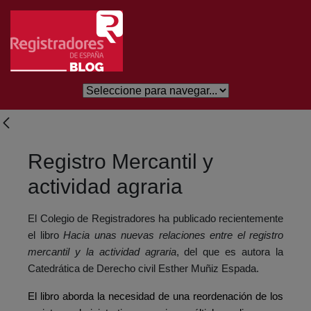
Salta al contingut principal
Registro Mercantil y
actividad agraria
El Colegio de Registradores ha publicado recientemente
el libro
Hacia unas nuevas relaciones entre el registro
mercantil y la actividad agraria
, del que es autora la
Catedrática de Derecho civil Esther Muñiz Espada.
El libro aborda la necesidad de una reordenación de los