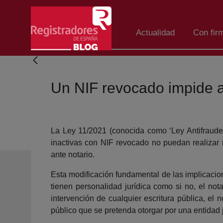
Salta al contingut principal
Actualidad
Con fir
Un NIF revocado impide a
La Ley 11/2021 (conocida como ‘Ley Antifraude’
inactivas con NIF revocado no puedan realizar in
ante notario.
Esta modificación fundamental de las implicacion
tienen personalidad jurídica como si no, el not
intervención de cualquier escritura pública, el 
público que se pretenda otorgar por una entidad 