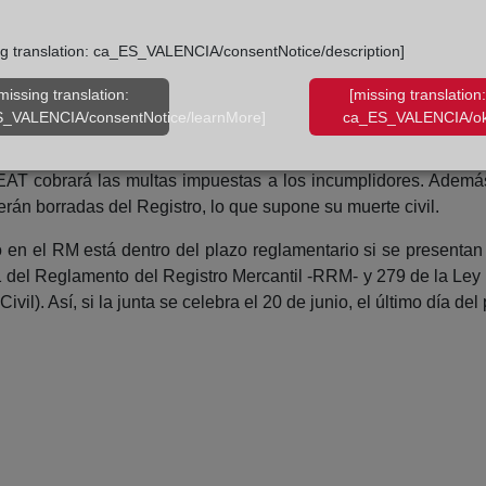
la Ley de Auditoría (RD 2/2021, de 12 de enero), el pasado 
ng translation: ca_ES_VALENCIA/consentNotice/description]
que en el RM aún constan cerca de 1,5 millones de sociedades
). Estas sociedades suponen un inmenso caldo de cultivo para el
missing translation:
[missing translation:
_VALENCIA/consentNotice/learnMore]
ca_ES_VALENCIA/ok
s son los encargados de suministrar los expedientes con los 
AEAT cobrará las multas impuestas a los incumplidores. Ademá
 serán borradas del Registro, lo que supone su muerte civil.
 en el RM está dentro del plazo reglamentario si se presentan
.1 del Reglamento del Registro Mercantil -RRM- y 279 de la Le
il). Así, si la junta se celebra el 20 de junio, el último día del 