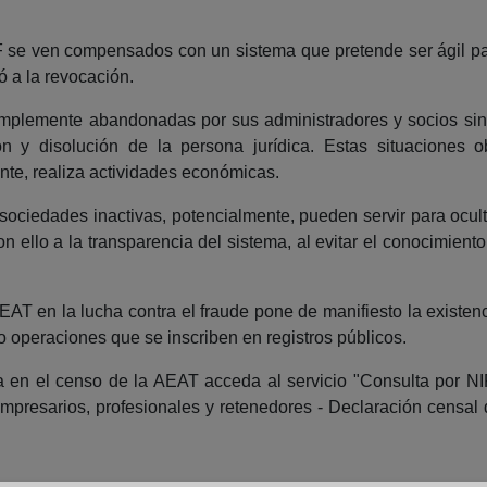
F se ven compensados con un sistema que pretende ser ágil para
ó a la revocación.
mplemente abandonadas por sus administradores y socios sin r
n y disolución de la persona jurídica. Estas situaciones o
te, realiza actividades económicas.
ciedades inactivas, potencialmente, pueden servir para oculta
n ello a la transparencia del sistema, al evitar el conocimiento 
AEAT en la lucha contra el fraude pone de manifiesto la existen
o operaciones que se inscriben en registros públicos.
en el censo de la AEAT acceda al servicio "Consulta por NIF 
presarios, profesionales y retenedores - Declaración censal d