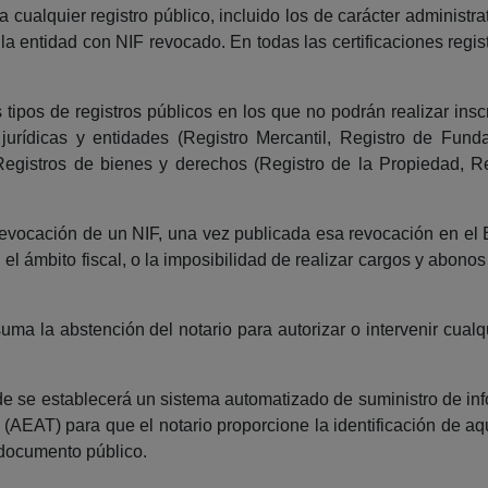
a cualquier registro público, incluido los de carácter administ
a la entidad con NIF revocado. En todas las certificaciones reg
 tipos de registros públicos en los que no podrán realizar in
jurídicas y entidades (Registro Mercantil, Registro de Fund
s Registros de bienes y derechos (Registro de la Propiedad, 
a revocación de un NIF, una vez publicada esa revocación en el 
n el ámbito fiscal, o la imposibilidad de realizar cargos y abon
 suma la abstención del notario para autorizar o intervenir cual
ude se establecerá un sistema automatizado de suministro de in
a (AEAT) para que el notario proporcione la identificación de a
 documento público.