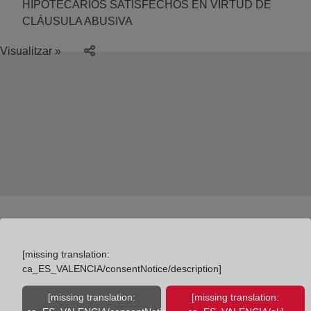
HIPOTECARIOS SATISFECHOS EN VIRTUD DE
CLÁUSULA ABUSIVA
Visualitzar »
[missing translation:
ca_ES_VALENCIA/consentNotice/description]
Colegio de Registradores
[missing translation:
[missing translation: