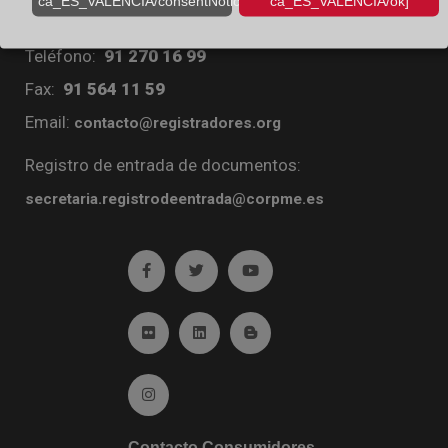
ca_ES_VALENCIA/consentNotice/learnMore]
ca_ES_VALENCIA/ok]
Diego de León, 21. 28006 Madrid
Teléfono:
91 270 16 99
Fax:
91 564 11 59
Email:
contacto@registradores.org
Registro de entrada de documentos:
secretaria.registrodeentrada@corpme.es
Ir a facebook (abre en ventana nueva)
Ir a twitter (abre en ventana nueva)
Ir a YouTube (abre en venta
Ir a Flickr (abre en ventana nueva)
Ir a Linkedin (abre en ventana nueva)
Ir al Blog (abre en ventana n
Ir a Instagram (abre en ventana nueva)
Contacto Consumidores