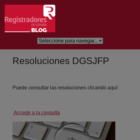
Salta al contingut principal
Resoluciones DGSJFP
Puede consultar las resoluciones clicando aquí:
Accede a la consulta