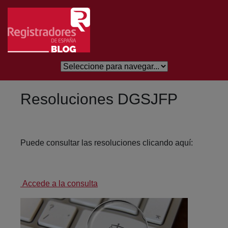
Salta al contingut principal
Resoluciones DGSJFP
Puede consultar las resoluciones clicando aquí:
Accede a la consulta