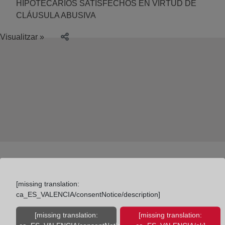
HIPOTECARIOS SATISFECHOS EN VIRTUD DE
CLÁUSULA ABUSIVA
Visualitzar »
[missing translation:
ca_ES_VALENCIA/consentNotice/description]
Colegio de Registradores
[missing translation:
[missing translation: