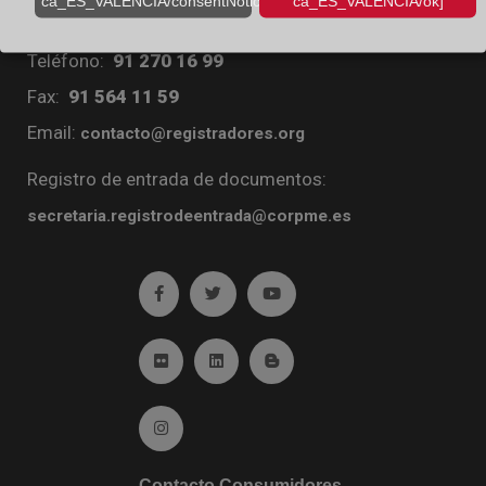
ca_ES_VALENCIA/consentNotice/learnMore]
ca_ES_VALENCIA/ok]
Diego de León, 21. 28006 Madrid
Teléfono:
91 270 16 99
Fax:
91 564 11 59
Email:
contacto@registradores.org
Registro de entrada de documentos:
secretaria.registrodeentrada@corpme.es
Ir a facebook (abre en ventana nueva)
Ir a twitter (abre en ventana nueva)
Ir a YouTube (abre en venta
Ir a Flickr (abre en ventana nueva)
Ir a Linkedin (abre en ventana nueva)
Ir al Blog (abre en ventana n
Ir a Instagram (abre en ventana nueva)
Contacto Consumidores