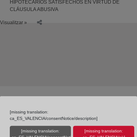
HIPOTECARIOS SATISFECHOS EN VIRTUD DE
CLÁUSULA ABUSIVA
Visualitzar »
[missing translation:
ca_ES_VALENCIA/consentNotice/description]
Colegio de Registradores
[missing translation:
[missing translation: