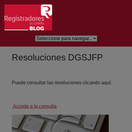
Salta al contingut principal
Resoluciones DGSJFP
Puede consultar las resoluciones clicando aquí:
Accede a la consulta