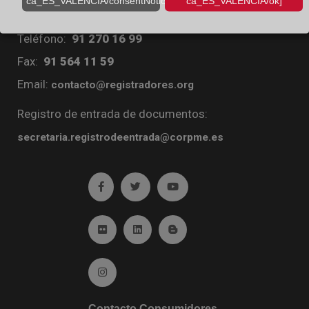
ca_ES_VALENCIA/consentNotice/learnMore]
ca_ES_VALENCIA/ok]
Diego de León, 21. 28006 Madrid
Teléfono:
91 270 16 99
Fax:
91 564 11 59
Email:
contacto@registradores.org
Registro de entrada de documentos:
secretaria.registrodeentrada@corpme.es
Ir a facebook (abre en ventana nueva)
Ir a twitter (abre en ventana nueva)
Ir a YouTube (abre en venta
Ir a Flickr (abre en ventana nueva)
Ir a Linkedin (abre en ventana nueva)
Ir al Blog (abre en ventana n
Ir a Instagram (abre en ventana nueva)
Contacto Consumidores