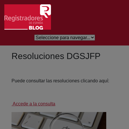
Salta al contingut principal
Resoluciones DGSJFP
Puede consultar las resoluciones clicando aquí:
Accede a la consulta