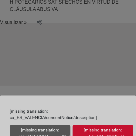
HIPOTECARIOS SATISFECHOS EN VIRTUD DE
CLÁUSULA ABUSIVA
Visualitzar »
[missing translation:
ca_ES_VALENCIA/consentNotice/description]
Colegio de Registradores
[missing translation:
[missing translation: