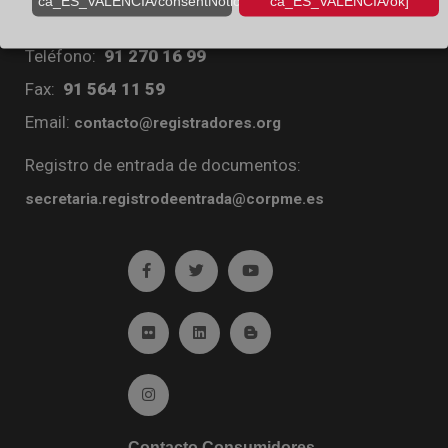
ca_ES_VALENCIA/consentNotice/learnMore]
ca_ES_VALENCIA/ok]
Diego de León, 21. 28006 Madrid
Teléfono:
91 270 16 99
Fax:
91 564 11 59
Email:
contacto@registradores.org
Registro de entrada de documentos:
secretaria.registrodeentrada@corpme.es
Ir a facebook (abre en ventana nueva)
Ir a twitter (abre en ventana nueva)
Ir a YouTube (abre en venta
Ir a Flickr (abre en ventana nueva)
Ir a Linkedin (abre en ventana nueva)
Ir al Blog (abre en ventana n
Ir a Instagram (abre en ventana nueva)
Contacto Consumidores