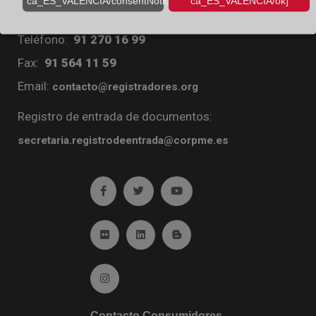
ca_ES_VALENCIA/consentNotice/learnMore]
ca_ES_VALENCIA/ok]
Diego de León, 21. 28006 Madrid
Teléfono:
91 270 16 99
Fax:
91 564 11 59
Email:
contacto@registradores.org
Registro de entrada de documentos:
secretaria.registrodeentrada@corpme.es
Ir a facebook (abre en ventana nueva)
Ir a twitter (abre en ventana nueva)
Ir a YouTube (abre en venta
Ir a Flickr (abre en ventana nueva)
Ir a Linkedin (abre en ventana nueva)
Ir al Blog (abre en ventana n
Ir a Instagram (abre en ventana nueva)
Contacto Consumidores