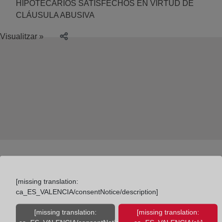
HIPOTECARIOS SATISFECHOS EN VIRTUD DE
CLÁUSULA ABUSIVA
Visualitzar »
[missing translation:
ca_ES_VALENCIA/consentNotice/description]
Colegio de Registradores
[missing translation:
[missing translation: