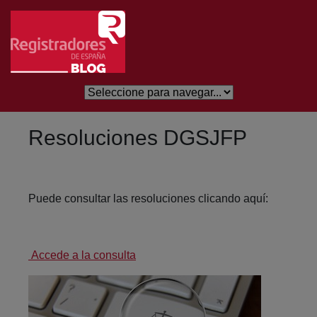
Salta al contingut principal
Resoluciones DGSJFP
Puede consultar las resoluciones clicando aquí:
Accede a la consulta