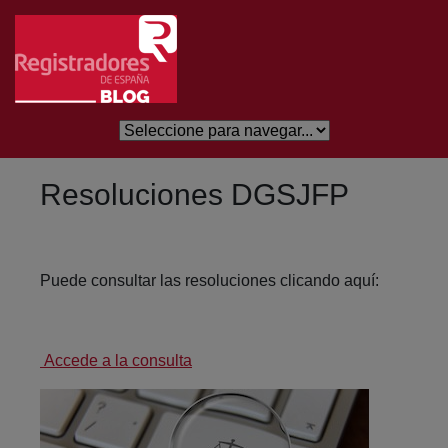
Salta al contingut principal
Resoluciones DGSJFP
Puede consultar las resoluciones clicando aquí:
Accede a la consulta