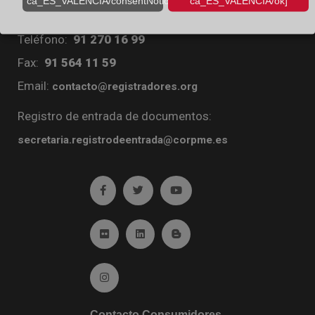
ca_ES_VALENCIA/consentNotice/learnMore]
ca_ES_VALENCIA/ok]
Diego de León, 21. 28006 Madrid
Teléfono:
91 270 16 99
Fax:
91 564 11 59
Email:
contacto@registradores.org
Registro de entrada de documentos:
secretaria.registrodeentrada@corpme.es
Ir a facebook (abre en ventana nueva)
Ir a twitter (abre en ventana nueva)
Ir a YouTube (abre en venta
Ir a Flickr (abre en ventana nueva)
Ir a Linkedin (abre en ventana nueva)
Ir al Blog (abre en ventana n
Ir a Instagram (abre en ventana nueva)
Contacto Consumidores