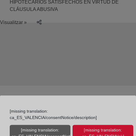
HIPOTECARIOS SATISFECHOS EN VIRTUD DE
CLÁUSULA ABUSIVA
Visualitzar »
[missing translation:
ca_ES_VALENCIA/consentNotice/description]
Colegio de Registradores
[missing translation:
[missing translation: