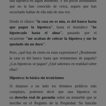
una hipoteca en algún momento. Y los pocos afortunados
que no la han conocido de cerca, seguro que han
escuchado hablar de ella más de una vez.
Desde el clásico
"la casa no es mía, es del banco hasta
que pague la hipoteca"
, hasta el dramático
"he
hipotecado hasta el alma"
, pasando por el
recurrente
"me acaban de cobrar la hipoteca y me he
quedado sin un duro"
.
Pero, ¿qué hay de cierto en estas expresiones? ¿Realmente
la casa es del banco hasta que terminemos de pagarla?
¿Las hipotecas se pagan? ¿Qué sabemos en realidad sobre
ellas?
Hipoteca: lo básico sin tecnicismos
Si dejamos a un lado los términos jurídicos más
complejos, podemos decir que una hipoteca es
un
derecho real de garantía
sobre un inmueble que se
inscribe en el Registro de la Propiedad. Su función