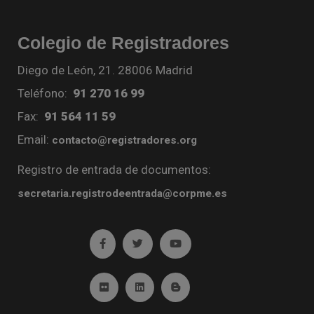
Colegio de Registradores
Diego de León, 21. 28006 Madrid
Teléfono:
91 270 16 99
Fax:
91 564 11 59
Email:
contacto@registradores.org
Registro de entrada de documentos:
secretaria.registrodeentrada@corpme.es
Ir a facebook (abre en ventana nueva)
Ir a twitter (abre en ventana nueva)
Ir a YouTube (abre en venta
Ir a Flickr (abre en ventana nueva)
Ir a Linkedin (abre en ventana nueva)
Ir al Blog (abre en ventana n