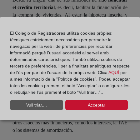
el crédito territorial
, es decir, facilitar la financiación de
la compra de viviendas. Al estar la hipoteca inscrita y
garantizada sobre un inmueble concreto, el riesgo para el
banco es menor, lo que se traduce en mejores condiciones
El Colegio de Registradores utilitza cookies pròpies:
para el cliente: tipos de interés más bajos y plazos de pago
tècniques estrictament necessàries per permetre la
más largos.
navegació per la web i de preferències per recordar
informació perquè l'usuari accedeixi al servei amb
Conclusión
determinades característiques. També utilitza cookies de
tercers de preferències, i per a finalitats analítiques respecte
Las hipotecas son un instrumento financiero clave para
de l'ús per part de l'usuari de la pròpia web. Clica
AQUÍ
per
acceder a la vivienda, pero también conllevan muchas
a més informació de la “Política de cookies”. Podeu acceptar
implicaciones jurídicas y económicas que conviene
totes les cookies prement el botó “Acceptar” o configurar-les
entender bien.
o rebutjar-ne l'ús prement el botó “Vull triar…”..
En este artículo hemos abordado su función principal
Vull triar....
Acceptar
como garantía y su relación con el Registro de la
Propiedad. En próximos artículos profundizaremos en
otros aspectos más financieros, como los intereses, la TAE
o los sistemas de amortización.