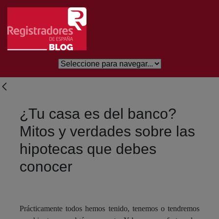
Salta al contingut principal
¿Tu casa es del banco?
Mitos y verdades sobre las
hipotecas que debes
conocer
Prácticamente todos hemos tenido, tenemos o tendremos