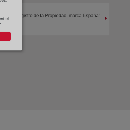
ues.
“Registro de la Propiedad, marca España”
nt el
..