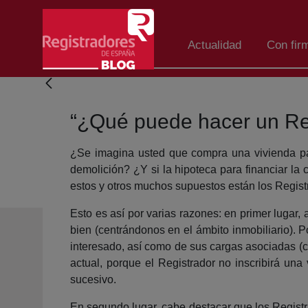
Salta al contingut principal
Actualidad
Con fir
“¿Qué puede hacer un Reg
¿Se imagina usted que compra una vivienda par
demolición? ¿Y si la hipoteca para financiar l
estos y otros muchos supuestos están los Regist
Esto es así por varias razones: en primer lugar
bien (centrándonos en el ámbito inmobiliario). 
interesado, así como de sus cargas asociadas (c
actual, porque el Registrador no inscribirá una 
sucesivo.
En segundo lugar, cabe destacar que los Registra