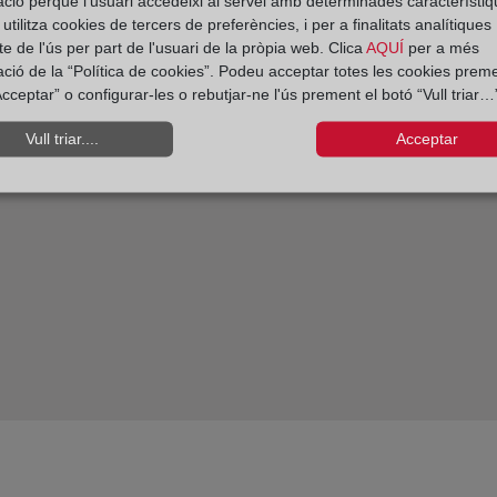
ació perquè l'usuari accedeixi al servei amb determinades característiq
tilitza cookies de tercers de preferències, i per a finalitats analítiques
e de l'ús per part de l'usuari de la pròpia web. Clica
AQUÍ
per a més
a prevención del blanqueo
ació de la “Política de cookies”. Podeu acceptar totes les cookies preme
alificación registral
cceptar” o configurar-les o rebutjar-ne l'ús prement el botó “Vull triar…”
Vull triar....
Acceptar