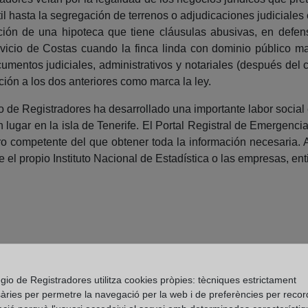
l hasta la segregación de terrenos o adjudicaciones judiciales
tución de una hipoteca que tiene cláusulas abusivas, en defe
rvicio de Costas cuando la finca linda con dominio público marít
umentos judiciales, administrativos y notariales (después del 
ación a los dos anteriores como marca la ley.
io de Registradores ha desarrollado una importante labor social 
 lugar en la isla de Tenerife. El Portal Registral de Emergenci
ro competente del que obtener toda la información necesaria.
el propio Instituto Nacional de Estadística o las empresas, enti
gio de Registradores utilitza cookies pròpies: tècniques estrictament
àries per permetre la navegació per la web i de preferències per recor