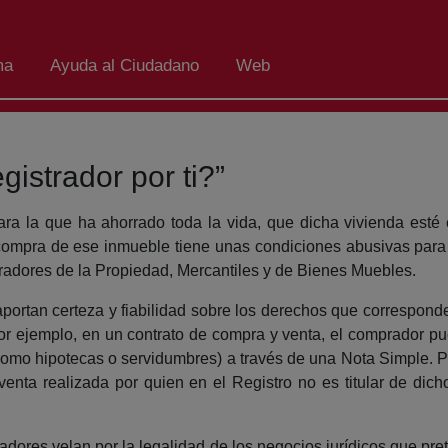
ma
Ayuda al Ciudadano
Web
istrador por ti?”
a la que ha ahorrado toda la vida, que dicha vivienda esté
a compra de ese inmueble tiene unas condiciones abusivas para
radores de la Propiedad, Mercantiles y de Bienes Muebles.
, aportan certeza y fiabilidad sobre los derechos que correspo
Por ejemplo, en un contrato de compra y venta, el comprador p
omo hipotecas o servidumbres) a través de una Nota Simple. Per
venta realizada por quien en el Registro no es titular de dicho
dores velan por la legalidad de los negocios jurídicos que pre