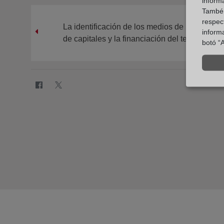
inform
També u
respect
La identificación de los medios de pago en l
inform
de capitales y la financiación del terrorismo. C
botó “A