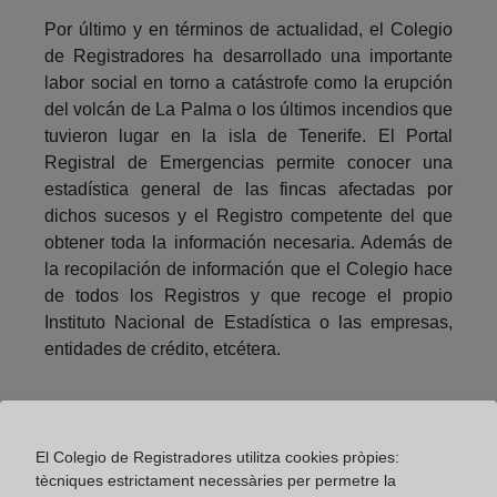
Por último y en términos de actualidad, el Colegio
de Registradores ha desarrollado una importante
labor social en torno a catástrofe como la erupción
del volcán de La Palma o los últimos incendios que
tuvieron lugar en la isla de Tenerife. El Portal
Registral de Emergencias permite conocer una
estadística general de las fincas afectadas por
dichos sucesos y el Registro competente del que
obtener toda la información necesaria. Además de
la recopilación de información que el Colegio hace
de todos los Registros y que recoge el propio
Instituto Nacional de Estadística o las empresas,
entidades de crédito, etcétera.
Compartir:
El Colegio de Registradores utilitza cookies pròpies:
tècniques estrictament necessàries per permetre la