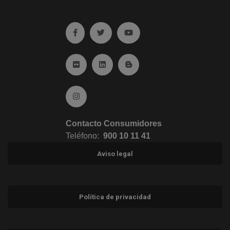
Ir a facebook (abre en ventana nueva)
Ir a twitter (abre en ventana nueva)
Ir a YouTube (abre en venta
Ir a Flickr (abre en ventana nueva)
Ir a Linkedin (abre en ventana nueva)
Ir al Blog (abre en ventana n
Ir a Instagram (abre en ventana nueva)
Contacto Consumidores
Teléfono:
900 10 11 41
Aviso legal
Política de privacidad