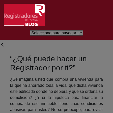
Salta al contingut principal
“¿Qué puede hacer un
Registrador por ti?”
¿Se imagina usted que compra una vivienda para
la que ha ahorrado toda la vida, que dicha vivienda
esté edificada donde no debiera y que se ordena su
demolición? ¿Y si la hipoteca para financiar la
compra de ese inmueble tiene unas condiciones
abusivas para usted? No se preocupe, para evitar