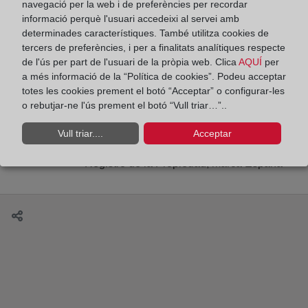
navegació per la web i de preferències per recordar
informació perquè l'usuari accedeixi al servei amb
determinades característiques. També utilitza cookies de
tercers de preferències, i per a finalitats analítiques respecte
La identificación de los medios de pago en la
de l'ús per part de l'usuari de la pròpia web. Clica
AQUÍ
per
prevención del blanqueo de capitales y la
a més informació de la “Política de cookies”. Podeu acceptar
totes les cookies prement el botó “Acceptar” o configurar-les
financiación del terrorismo. Calificación registral
o rebutjar-ne l'ús prement el botó “Vull triar…”..
Vull triar....
Acceptar
“Registro de la Propiedad, marca España”