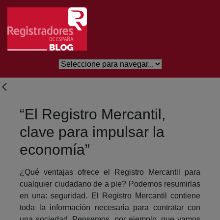
Salta al contingut principal
“El Registro Mercantil,
clave para impulsar la
economía”
¿Qué ventajas ofrece el Registro Mercantil para
cualquier ciudadano de a pie? Podemos resumirlas
en una: seguridad. El Registro Mercantil contiene
toda la información necesaria para contratar con
una sociedad. Pensemos, por ejemplo, que vamos