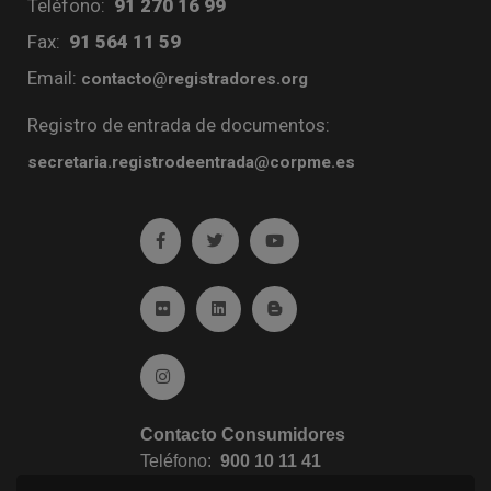
Teléfono:
91 270 16 99
Fax:
91 564 11 59
Email:
contacto@registradores.org
Registro de entrada de documentos:
secretaria.registrodeentrada@corpme.es
Ir a facebook (abre en ventana nueva)
Ir a twitter (abre en ventana nueva)
Ir a YouTube (abre en venta
Ir a Flickr (abre en ventana nueva)
Ir a Linkedin (abre en ventana nueva)
Ir al Blog (abre en ventana n
Ir a Instagram (abre en ventana nueva)
Contacto Consumidores
Teléfono:
900 10 11 41