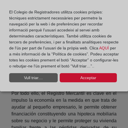
partir de ese momento, denegará cualquier solicitud
de embargo por deudas empresariales.
El Colegio de Registradores utilitza cookies pròpies:
tècniques estrictament necessàries per permetre la
Es decir, gracias a la coordinación entre Registro
navegació per la web i de preferències per recordar
Mercantil y Registro de la Propiedad, la vivienda
informació perquè l'usuari accedeixi al servei amb
familiar del pequeño comerciante no podrá ser
determinades característiques. També utilitza cookies de
embargada por las deudas que se deriven de su
tercers de preferències, i per a finalitats analítiques respecte
negocio, y ese emprendedor únicamente seguirá
de l'ús per part de l'usuari de la pròpia web. Clica
AQUÍ
per
a més informació de la “Política de cookies”. Podeu acceptar
respondiendo por deudas con la Agencia Tributaria,
totes les cookies prement el botó “Acceptar” o configurar-les
con la Seguridad Social, y aquellas que sean
o rebutjar-ne l'ús prement el botó “Vull triar…”..
anteriores a la inscripción en el Registro Mercantil
de su condición de Emprendedor de
Vull triar....
Acceptar
Responsabilidad Limitada.
Por todo ello, el Registro Mercantil es clave en el
impulso la economía en la medida en que trata de
ayudar al pequeño empresario, le permite obtener
financiación constituyendo una hipoteca mobiliaria
sobre su negocio y le permite proteger su vivienda
familiar frente a las pérdidas derivadas de su