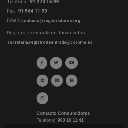
Teléfono:
91 270 16 99
Fax:
91 564 11 59
Email:
contacto@registradores.org
Registro de entrada de documentos:
secretaria.registrodeentrada@corpme.es
Ir a facebook (abre en ventana nueva)
Ir a twitter (abre en ventana nueva)
Ir a YouTube (abre en venta
Ir a Flickr (abre en ventana nueva)
Ir a Linkedin (abre en ventana nueva)
Ir al Blog (abre en ventana n
Ir a Instagram (abre en ventana nueva)
Contacto Consumidores
Teléfono:
900 10 11 41