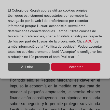
partir de ese momento, denegará cualquier solicitud
de embargo por deudas empresariales.
El Colegio de Registradores utilitza cookies pròpies:
tècniques estrictament necessàries per permetre la
Es decir, gracias a la coordinación entre Registro
navegació per la web i de preferències per recordar
Mercantil y Registro de la Propiedad, la vivienda
informació perquè l'usuari accedeixi al servei amb
familiar del pequeño comerciante no podrá ser
determinades característiques. També utilitza cookies de
embargada por las deudas que se deriven de su
tercers de preferències, i per a finalitats analítiques respecte
negocio, y ese emprendedor únicamente seguirá
de l'ús per part de l'usuari de la pròpia web. Clica
AQUÍ
per
a més informació de la “Política de cookies”. Podeu acceptar
respondiendo por deudas con la Agencia Tributaria,
totes les cookies prement el botó “Acceptar” o configurar-les
con la Seguridad Social, y aquellas que sean
o rebutjar-ne l'ús prement el botó “Vull triar…”..
anteriores a la inscripción en el Registro Mercantil
de su condición de Emprendedor de
Vull triar....
Acceptar
Responsabilidad Limitada.
Por todo ello, el Registro Mercantil es clave en el
impulso la economía en la medida en que trata de
ayudar al pequeño empresario, le permite obtener
financiación constituyendo una hipoteca mobiliaria
sobre su negocio y le permite proteger su vivienda
familiar frente a las pérdidas derivadas de su