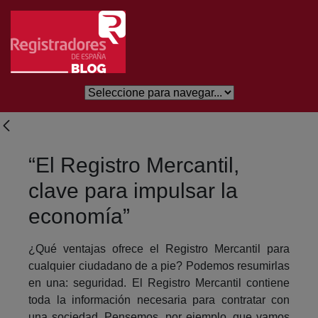
Salta al contingut principal
“El Registro Mercantil,
clave para impulsar la
economía”
¿Qué ventajas ofrece el Registro Mercantil para
cualquier ciudadano de a pie? Podemos resumirlas
en una: seguridad. El Registro Mercantil contiene
toda la información necesaria para contratar con
una sociedad. Pensemos, por ejemplo, que vamos