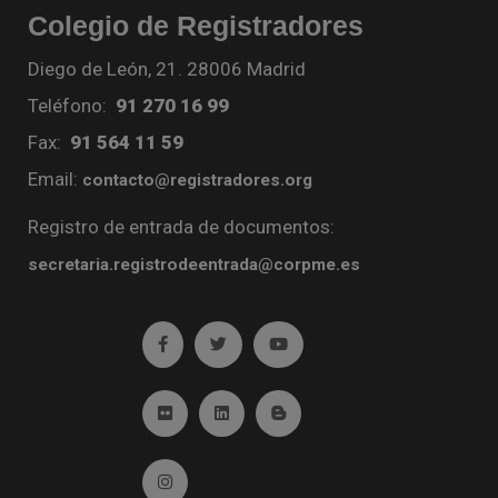
Colegio de Registradores
Diego de León, 21. 28006 Madrid
Teléfono:
91 270 16 99
Fax:
91 564 11 59
Email:
contacto@registradores.org
Registro de entrada de documentos:
secretaria.registrodeentrada@corpme.es
Ir a facebook (abre en ventana nueva)
Ir a twitter (abre en ventana nueva)
Ir a YouTube (abre en venta
Ir a Flickr (abre en ventana nueva)
Ir a Linkedin (abre en ventana nueva)
Ir al Blog (abre en ventana n
Ir a Instagram (abre en ventana nueva)