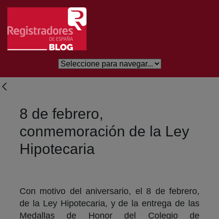
Salta al contingut principal
8 de febrero,
conmemoración de la Ley
Hipotecaria
Con motivo del aniversario, el 8 de febrero,
de la Ley Hipotecaria, y de la entrega de las
Medallas de Honor del Colegio de