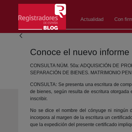
Salta al contingut principal
Actualidad
Con fir
Conoce el nuevo informe 
CONSULTA NÚM. 50a: ADQUISICIÓN DE P
SEPARACIÓN DE BIENES. MATRIMONIO PEND
CONSULTA: Se presenta una escritura de compr
de bienes, según resulta de escritura otorgada
inscribir.
No se dice el nombre del cónyuge ni ningún da
incorpora al margen de la escritura un certificad
que la expedición del presente certificado impliq