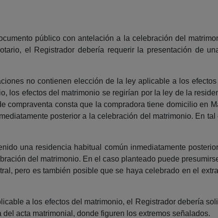
 documento público con antelación a la celebración del matrim
tario, el Registrador debería requerir la presentación de u
laciones no contienen elección de la ley aplicable a los efectos
, los efectos del matrimonio se regirían por la ley de la resid
a de compraventa consta que la compradora tiene domicilio en Ma
ediatamente posterior a la celebración del matrimonio. En tal c
nido una residencia habitual común inmediatamente posterior a
elebración del matrimonio. En el caso planteado puede presumir
ntral, pero es también posible que se haya celebrado en el extr
icable a los efectos del matrimonio, el Registrador debería soli
 del acta matrimonial, donde figuren los extremos señalados.