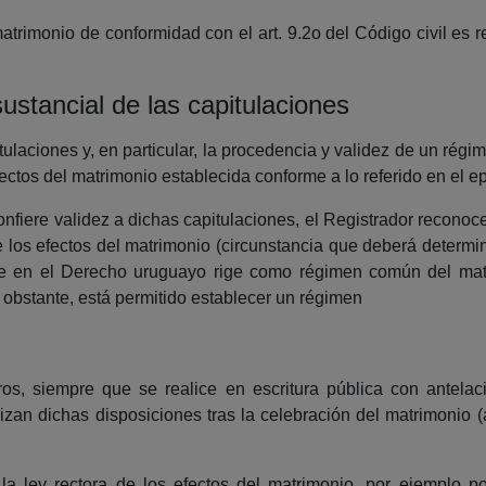
 matrimonio de conformidad con el art. 9.2o del Código civil es r
ustancial de las capitulaciones
itulaciones y, en particular, la procedencia y validez de un rég
ectos del matrimonio establecida conforme a lo referido en el epí
confiere validez a dichas capitulaciones, el Registrador reconoce
de los efectos del matrimonio (circunstancia que deberá determi
que en el Derecho uruguayo rige como régimen común del m
obstante, está permitido establecer un régimen
os, siempre que se realice en escritura pública con antelac
lizan dichas disposiciones tras la celebración del matrimonio (a
 la ley rectora de los efectos del matrimonio, por ejemplo p