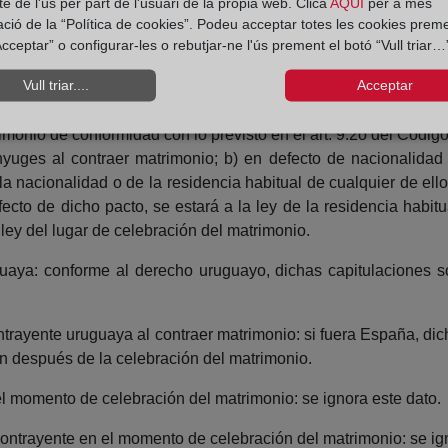
e de l'ús per part de l'usuari de la pròpia web. Clica
AQUÍ
per a més
ació de la “Política de cookies”. Podeu acceptar totes les cookies preme
ener en cuenta que los acuerdos deben responder a las condici
cceptar” o configurar-les o rebutjar-ne l'ús prement el botó “Vull triar…”
as) de las leyes siguientes:
Vull triar....
Acceptar
imonio de conformidad con lo previsto en el art. 9.2o del Código
nyuges al contraer matrimonio; b) en defecto de nacionalidad
la nacionalidad o de la residencia habitual de cualquier de el
fecto de dicho pacto, se estará a la ley de la residencia habit
 ley del lugar de celebración del matrimonio.
uaya: conforme al derecho uruguayo, dichas capitulaciones s
ontrayente uruguaya al contraer matrimonio: si fuera España, di
zan después de la celebración del matrimonio.
el momento de celebración del matrimonio: se ignora este dato.
 contrayente en el momento de celebración del matrimonio: se ig