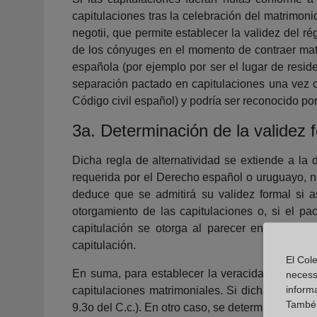
capitulaciones tras la celebración del matrimoni
negotii, que permite establecer la validez del r
de los cónyuges en el momento de contraer matri
española (por ejemplo por ser el lugar de resi
separación pactado en capitulaciones una vez ce
Código civil español) y podría ser reconocido por
3a. Determinación de la validez f
Dicha regla de alternatividad se extiende a la
requerida por el Derecho español o uruguayo, no 
deduce que se admitirá su validez formal si as
otorgamiento de las capitulaciones o, si el pa
capitulación se otorga al parecer en España 
capitulación.
El Cole
En suma, para establecer la veracidad del rég
necess
inform
capitulaciones matrimoniales. Si dichas capitu
També u
9.3o del C.c.). En otro caso, se determinará su 