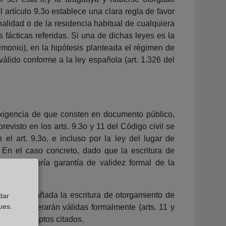
 artículo 9.3o establece una clara regla de favor
nalidad o de la residencia habitual de cualquiera
fácticas referidas. Si una de dichas leyes es la
monio), en la hipótesis planteada el régimen de
álido conforme a la ley española (art. 1.326 del
 exigencia de que consten en documento público,
evisto en los arts. 9.3o y 11 del Código civil se
el art. 9.3o, e incluso por la ley del lugar de
. En el caso concreto, dado que la escritura de
úblico sería garantía de validez formal de la
sea acompañada la escritura de otorgamiento de
dar
ues.
se considerarán válidas formalmente (arts. 11 y
n los preceptos citados.