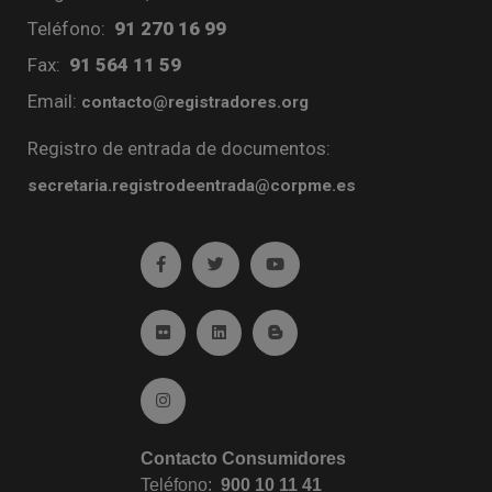
Teléfono:
91 270 16 99
Fax:
91 564 11 59
Email:
contacto@registradores.org
Registro de entrada de documentos:
secretaria.registrodeentrada@corpme.es
Ir a facebook (abre en ventana nueva)
Ir a twitter (abre en ventana nueva)
Ir a YouTube (abre en venta
Ir a Flickr (abre en ventana nueva)
Ir a Linkedin (abre en ventana nueva)
Ir al Blog (abre en ventana n
Ir a Instagram (abre en ventana nueva)
Contacto Consumidores
Teléfono:
900 10 11 41