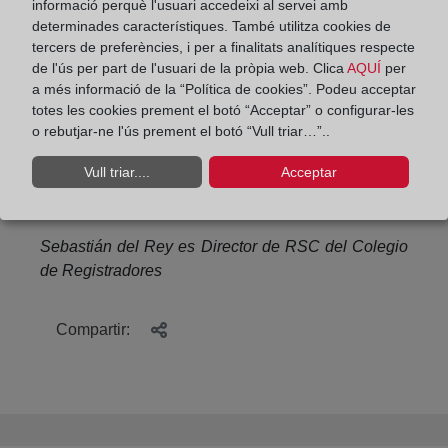
informació perquè l'usuari accedeixi al servei amb
pues en ocasiones afecta directamente al valor de
determinades característiques. També utilitza cookies de
la finca correspondiente.
tercers de preferències, i per a finalitats analítiques respecte
de l'ús per part de l'usuari de la pròpia web. Clica
AQUÍ
per
El cálculo de la huella de carbono y la consecuente
a més informació de la “Política de cookies”. Podeu acceptar
reducción de los gases de efecto invernadero, es
totes les cookies prement el botó “Acceptar” o configurar-les
o rebutjar-ne l'ús prement el botó “Vull triar…”..
un medio sencillo pero eficaz de contribuir a la
consecución de los Objetivos de Desarrollo
Vull triar....
Acceptar
Sostenible y dejar un planeta más sostenible para
las generaciones futuras.
Sebastián del Rey es Director de RSC del Colegio
de Registradores
Compartir: