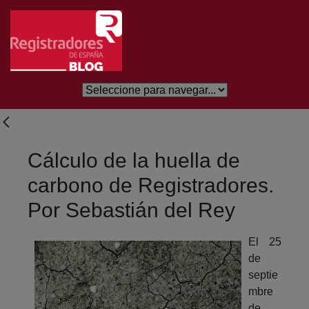
Salta al contingut principal
Cálculo de la huella de
carbono de Registradores.
Por Sebastián del Rey
El 25
de
septie
mbre
de