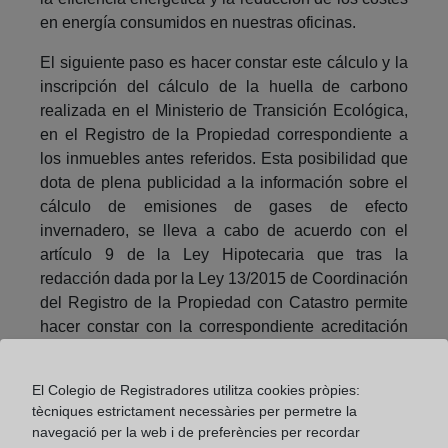
en energía consumidos en nuestras oficinas.
El siguiente paso es hacer constar este cálculo y la
inscripción del cálculo de la huella de carbono
realizada en el Ministerio de Transición Ecológica,
en el Registro de la Propiedad correspondiente a
los inmuebles antes referidos. Esta posibilidad que
dota de plena publicidad a la información sobre el
cálculo de emisiones de gases de efecto
invernadero, se lleva a cabo de acuerdo con el
artículo 9 de la Ley Hipotecaria que tras la
redacción dada por la Ley 13/2015 de Coordinación
del Registro de la Propiedad con Catastro permite
hacer constar con la correspondiente acreditación
administrativa, que el Registrador exprese la
calificación medioambiental de la finca, a la vez
El Colegio de Registradores utilitza cookies pròpies:
que puede también referirse a otras circunstancias
tècniques estrictament necessàries per permetre la
urbanísticas o administrativas de la finca.
navegació per la web i de preferències per recordar
Información que sin duda es de gran importancia