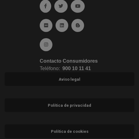
Ir a facebook (abre en ventana nueva)
Ir a twitter (abre en ventana nueva)
Ir a YouTube (abre en venta
Ir a Flickr (abre en ventana nueva)
Ir a Linkedin (abre en ventana nueva)
Ir al Blog (abre en ventana n
Ir a Instagram (abre en ventana nueva)
Contacto Consumidores
Teléfono:
900 10 11 41
Aviso legal
Política de privacidad
Política de cookies