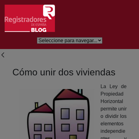
Salta al contingut principal
Cómo unir dos viviendas
La Ley de
Propiedad
Horizontal
permite unir
o dividir los
elementos
independie
ntes y