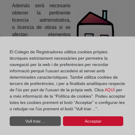
Además será necesario
obtener la pertinente
licencia administrativa,
o licencia de obras si se
afectan elementos
estructurales, o bien,
además, licencia expresa
El Colegio de Registradores utilitza cookies pròpies:
de la administración
tècniques estrictament necessàries per permetre la
competente, generalmente
navegació per la web i de preferències per recordar
la local, si se crean más
informació perquè l'usuari accedeixi al servei amb
determinades característiques. També utilitza cookies de
elementos privativos de los
tercers de preferències, i per a finalitats analítiques respecte
que existían en el
de l'ús per part de l'usuari de la pròpia web. Clica
AQUÍ
per
edificio. Es conveniente consultar las ordenanzas
a més informació de la “Política de cookies”. Podeu acceptar
municipales.
totes les cookies prement el botó “Acceptar” o configurar-les
o rebutjar-ne l'ús prement el botó “Vull triar…”..
Compartir:
Vull triar....
Acceptar