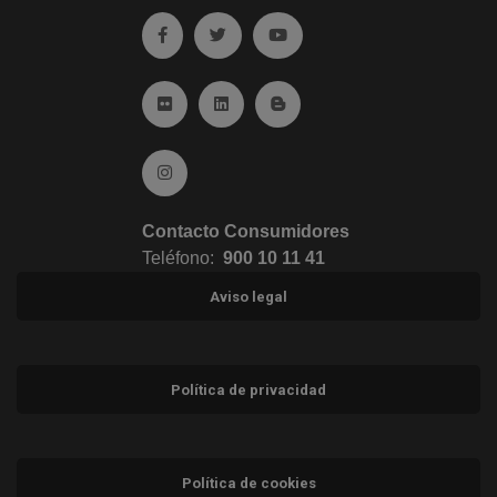
Ir a facebook (abre en ventana nueva)
Ir a twitter (abre en ventana nueva)
Ir a YouTube (abre en venta
Ir a Flickr (abre en ventana nueva)
Ir a Linkedin (abre en ventana nueva)
Ir al Blog (abre en ventana n
Ir a Instagram (abre en ventana nueva)
Contacto Consumidores
Teléfono:
900 10 11 41
Aviso legal
Política de privacidad
Política de cookies