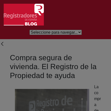
Salta al contingut principal
Compra segura de
vivienda. El Registro de la
Propiedad te ayuda
La
co
mpr
a
de