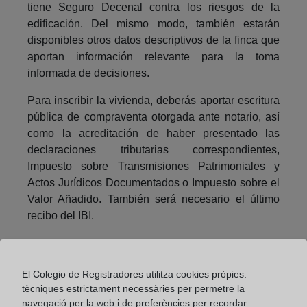
tiene Seguro Decenal contra los riesgos de la
edificación. Del mismo modo, también estarán
disponibles otros datos descriptivos de la finca que
aportan información relevante para la toma
informada de decisiones.
Para inscribir la vivienda, deberás aportar escritura
pública de compraventa otorgada ante notario, así
como la acreditación de haber presentado las
declaraciones tributarias correspondientes,
Impuesto sobre Transmisiones Patrimoniales y
Actos Jurídicos Documentados o Impuesto sobre el
Valor Añadido. También será necesario el último
recibo del IBI.
Compartir:
El Colegio de Registradores utilitza cookies pròpies:
tècniques estrictament necessàries per permetre la
navegació per la web i de preferències per recordar