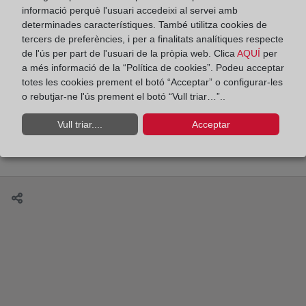
informació perquè l'usuari accedeixi al servei amb
determinades característiques. També utilitza cookies de
tercers de preferències, i per a finalitats analítiques respecte
de l'ús per part de l'usuari de la pròpia web. Clica
AQUÍ
per
¿Qué tipos de certificaciones registrales existen?
a més informació de la “Política de cookies”. Podeu acceptar
totes les cookies prement el botó “Acceptar” o configurar-les
o rebutjar-ne l'ús prement el botó “Vull triar…”..
Vull triar....
Acceptar
¿Qué derechos se inscriben en el Registro de la
Propiedad?