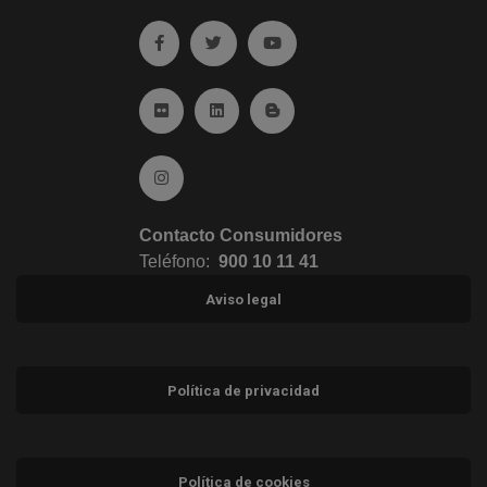
Ir a facebook (abre en ventana nueva)
Ir a twitter (abre en ventana nueva)
Ir a YouTube (abre en venta
Ir a Flickr (abre en ventana nueva)
Ir a Linkedin (abre en ventana nueva)
Ir al Blog (abre en ventana n
Ir a Instagram (abre en ventana nueva)
Contacto Consumidores
Teléfono:
900 10 11 41
Aviso legal
Política de privacidad
Política de cookies