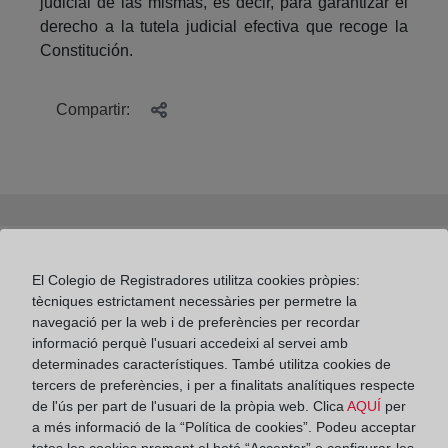
judicial de las mismas, es decir, para garantizar el
derecho a la tutela judicial efectiva que recoge la
Constitución.
Compartir:
Ventajas de la inscripción del alquiler de una
El Colegio de Registradores utilitza cookies pròpies:
vivienda en el Registro de la Propiedad
tècniques estrictament necessàries per permetre la
navegació per la web i de preferències per recordar
informació perquè l'usuari accedeixi al servei amb
determinades característiques. També utilitza cookies de
tercers de preferències, i per a finalitats analítiques respecte
¿Qué documentos debo aportar al Registro para la
de l'ús per part de l'usuari de la pròpia web. Clica
AQUÍ
per
inscripción de una herencia?
a més informació de la “Política de cookies”. Podeu acceptar