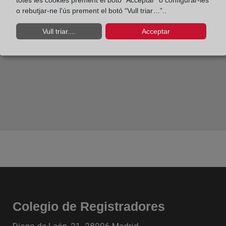
totes les cookies prement el botó “Acceptar” o configurar-les
o rebutjar-ne l'ús prement el botó “Vull triar…”..
Vull triar....
Acceptar
Colegio de Registradores
Diego de León, 21. 28006 Madrid