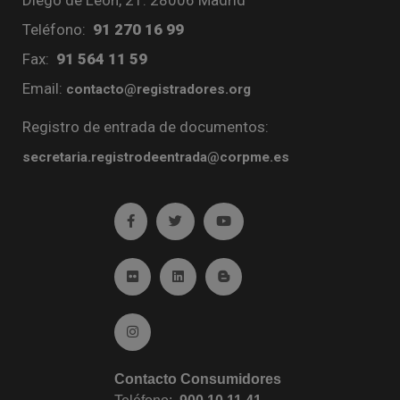
Teléfono:
91 270 16 99
Fax:
91 564 11 59
Email:
contacto@registradores.org
Registro de entrada de documentos:
secretaria.registrodeentrada@corpme.es
Ir a facebook (abre en ventana nueva)
Ir a twitter (abre en ventana nueva)
Ir a YouTube (abre en venta
Ir a Flickr (abre en ventana nueva)
Ir a Linkedin (abre en ventana nueva)
Ir al Blog (abre en ventana n
Ir a Instagram (abre en ventana nueva)
Contacto Consumidores