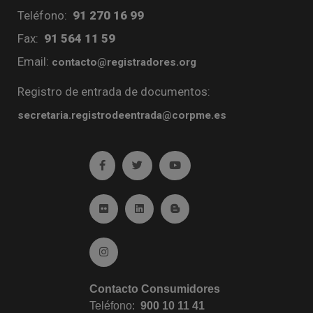
Teléfono:
91 270 16 99
Fax:
91 564 11 59
Email:
contacto@registradores.org
Registro de entrada de documentos:
secretaria.registrodeentrada@corpme.es
Ir a facebook (abre en ventana nueva)
Ir a twitter (abre en ventana nueva)
Ir a YouTube (abre en venta
Ir a Flickr (abre en ventana nueva)
Ir a Linkedin (abre en ventana nueva)
Ir al Blog (abre en ventana n
Ir a Instagram (abre en ventana nueva)
Contacto Consumidores
Teléfono:
900 10 11 41