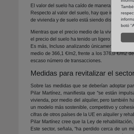
inform
El valor del suelo ha caído de manera espectacu
També u
Respecto al valor del suelo, hay que indicar que
respect
inform
de vivienda y de suelo está siendo distinto.
botó “A
Mientras que el precio medio de la vivienda libr
el precio del suelo ha tenido un ligero repunte f
Es más, Incluso analizando únicamente el preci
medio de 366,1 €/m2, frente a los 376,0 €/m2 del
escaso número de transacciones.
Medidas para revitalizar el sector
Sobre las medidas que se deberían adoptar para 
Pilar Martínez, manifiesta que “se están impul
vivienda, por medio del alquiler, pero también 
un modelo más sostenible, competitivo y cohes
cifras de otros países de la UE en alquiler y rehab
Pilar Martínez cree que la Ley de rehabilitación
Este sector, señala, “ha perdido cerca de un mi