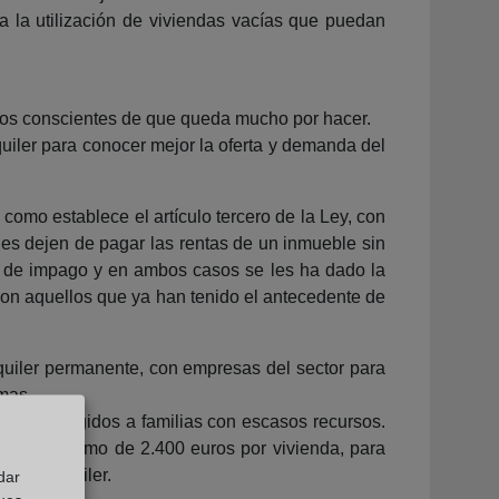
va la utilización de viviendas vacías que puedan
omos conscientes de que queda mucho por hacer.
iler para conocer mejor la oferta y demanda del
como establece el artículo tercero de la Ley, con
ienes dejen de pagar las rentas de un inmueble sin
ión de impago y en ambos casos se les ha dado la
 con aquellos que ya han tenido el antecedente de
uiler permanente, con empresas del sector para
mas.
uiler dirigidos a familias con escasos recursos.
sta un máximo de 2.400 euros por vivienda, para
a de alquiler.
dar