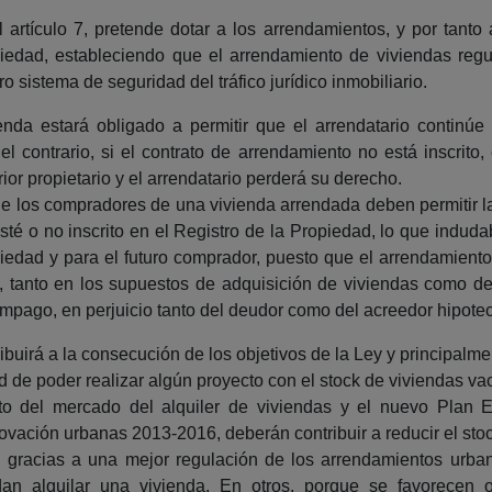
l artículo 7, pretende dotar a los arrendamientos, y por tanto
opiedad, estableciendo que el arrendamiento de viviendas re
 sistema de seguridad del tráfico jurídico inmobiliario.
nda estará obligado a permitir que el arrendatario continúe
 el contrario, si el contrato de arrendamiento no está inscrit
ior propietario y el arrendatario perderá su derecho.
a que los compradores de una vivienda arrendada deben permitir
esté o no inscrito en el Registro de la Propiedad, lo que indud
iedad y para el futuro comprador, puesto que el arrendamient
s, tanto en los supuestos de adquisición de viviendas como de
impago, en perjuicio tanto del deudor como del acreedor hipotec
buirá a la consecución de los objetivos de la Ley y principalmen
d de poder realizar algún proyecto con el stock de viviendas va
o del mercado del alquiler de viviendas y el nuevo Plan Es
renovación urbanas 2013-2016, deberán contribuir a reducir el st
r, gracias a una mejor regulación de los arrendamientos urba
n alquilar una vivienda. En otros, porque se favorecen o