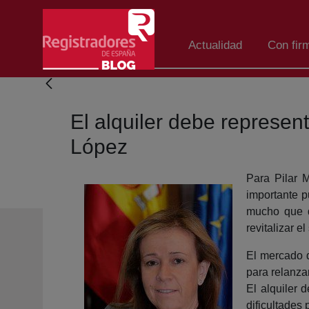
Salta al contingut principal
Actualidad
Con fir
El alquiler debe represent
López
Para Pilar M
importante p
mucho que qu
revitalizar el
El mercado d
para relanzar
El alquiler 
dificultades