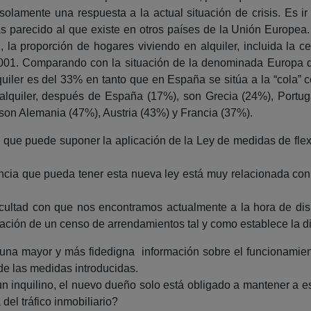
solamente una respuesta a la actual situación de crisis. Es
s parecido al que existe en otros países de la Unión Europe
 la proporción de hogares viviendo en alquiler, incluida la 
2001. Comparando con la situación de la denominada Europa d
quiler es del 33% en tanto que en España se sitúa a la “cola”
alquiler, después de España (17%), son Grecia (24%), Portugal
 son Alemania (47%), Austria (43%) y Francia (37%).
que puede suponer la aplicación de la Ley de medidas de flexi
idencia que pueda tener esta nueva ley está muy relacionada con
ificultad con que nos encontramos actualmente a la hora de d
eación de un censo de arrendamientos tal y como establece la di
e una mayor y más fidedigna información sobre el funcionamien
de las medidas introducidas.
 inquilino, el nuevo dueño solo está obligado a mantener a este
del tráfico inmobiliario?