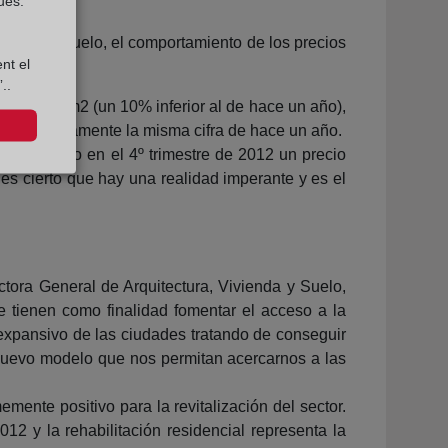
ues.
ivienda y Suelo, el comportamiento de los precios
nt el
..
n 1.531 €/m2 (un 10% inferior al de hace un año),
e es prácticamente la misma cifra de hace un año.
 alcanzado en el 4º trimestre de 2012 un precio
 es cierto que hay una realidad imperante y es el
ctora General de Arquitectura, Vivienda y Suelo,
e tienen como finalidad fomentar el acceso a la
 expansivo de las ciudades tratando de conseguir
nuevo modelo que nos permitan acercarnos a las
mente positivo para la revitalización del sector.
12 y la rehabilitación residencial representa la