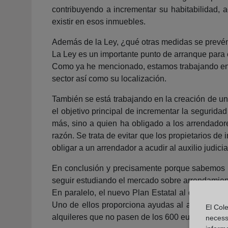
contribuyendo a incrementar su habitabilidad, a
existir en esos inmuebles.
Además de la Ley, ¿qué otras medidas se prevén l
La Ley es un importante punto de arranque para 
Como ya he mencionado, estamos trabajando en l
sector así como su localización.
También se está trabajando en la creación de un 
el objetivo principal de incrementar la seguridad
más, sino a quien ha obligado a los arrendadore
razón. Se trata de evitar que los propietarios d
obligar a un arrendador a acudir al auxilio judicia
En conclusión y precisamente porque sabemos l
seguir estudiando el mercado sobre arrendamient
En paralelo, el nuevo Plan Estatal al que me re
Uno de ellos proporciona ayudas al alquiler de
El Cole
alquileres que no pasen de los 600 euros mensual
necess