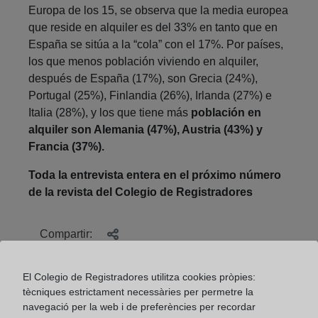
Europa de los 15, se observa que la media europea
que reside en alquiler es del 33% en tanto que en
España se sitúa a la “cola” con el 17%. Por países,
los que menos población viviendo en alquiler,
después de España (17%), son Grecia (24%),
Portugal (25%), Finlandia (26%), Irlanda (27%) e
Italia (28%), y los que tiene más
población en
alquiler son Alemania (47%), Austria (43%) y
Francia (37%).
Toda la entrevista entera en el próximo número
de la revista del Colegio de Registradores
Compartir:
El Colegio de Registradores utilitza cookies pròpies:
tècniques estrictament necessàries per permetre la
navegació per la web i de preferències per recordar