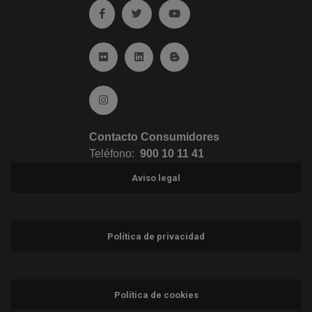
Ir a facebook (abre en ventana nueva)
Ir a twitter (abre en ventana nueva)
Ir a YouTube (abre en venta
Ir a Flickr (abre en ventana nueva)
Ir a Linkedin (abre en ventana nueva)
Ir al Blog (abre en ventana n
Ir a Instagram (abre en ventana nueva)
Contacto Consumidores
Teléfono:
900 10 11 41
Aviso legal
Política de privacidad
Política de cookies