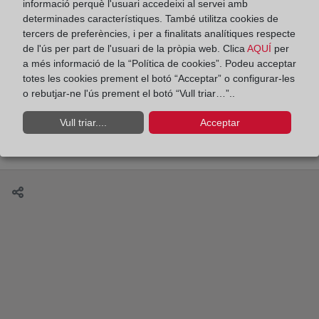
informació perquè l'usuari accedeixi al servei amb
determinades característiques. També utilitza cookies de
Soledad Becerril: “Desde la Institución hemos
tercers de preferències, i per a finalitats analítiques respecte
querido dar traslado a las inquietudes
de l'ús per part de l'usuari de la pròpia web. Clica
AQUÍ
per
ciudadanas
a més informació de la “Política de cookies”. Podeu acceptar
totes les cookies prement el botó “Acceptar” o configurar-les
o rebutjar-ne l'ús prement el botó “Vull triar…”..
Vull triar....
Acceptar
Nacionalidad, un año después