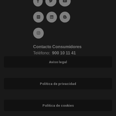
Ir a facebook (abre en ventana nueva)
Ir a twitter (abre en ventana nueva)
Ir a YouTube (abre en venta
Ir a Flickr (abre en ventana nueva)
Ir a Linkedin (abre en ventana nueva)
Ir al Blog (abre en ventana n
Ir a Instagram (abre en ventana nueva)
Contacto Consumidores
Teléfono:
900 10 11 41
Aviso legal
Política de privacidad
Política de cookies