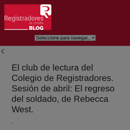
Salta al contingut principal
El club de lectura del
Colegio de Registradores.
Sesión de abril: El regreso
del soldado, de Rebecca
West.
-