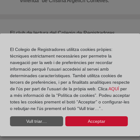
vivienda" de Cristina Argelich Comelles.
El club de lectura del Colegio de Registradores.
Sesión de marzo: Barrio de maravillas, de Rosa
Chacel, y Cartas a un joven poeta, de Rainer Maria
El Colegio de Registradores utilitza cookies pròpies:
Rilke.
tècniques estrictament necessàries per permetre la
navegació per la web i de preferències per recordar
informació perquè l'usuari accedeixi al servei amb
determinades característiques. També utilitza cookies de
tercers de preferències, i per a finalitats analítiques respecte
de l'ús per part de l'usuari de la pròpia web. Clica
AQUÍ
per
a més informació de la “Política de cookies”. Podeu acceptar
totes les cookies prement el botó “Acceptar” o configurar-les
o rebutjar-ne l'ús prement el botó “Vull triar…”..
Vull triar....
Acceptar