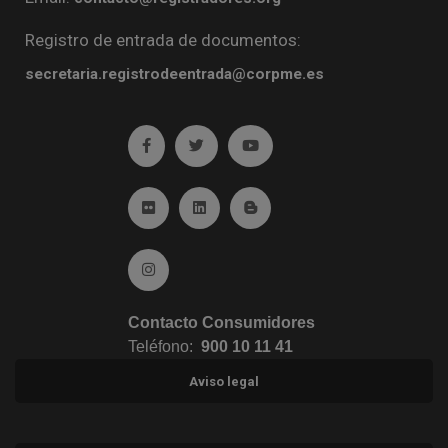
Registro de entrada de documentos:
secretaria.registrodeentrada@corpme.es
Ir a facebook (abre en ventana nueva)
Ir a twitter (abre en ventana nueva)
Ir a YouTube (abre en venta
Ir a Flickr (abre en ventana nueva)
Ir a Linkedin (abre en ventana nueva)
Ir al Blog (abre en ventana n
Ir a Instagram (abre en ventana nueva)
Contacto Consumidores
Teléfono:
900 10 11 41
Aviso legal