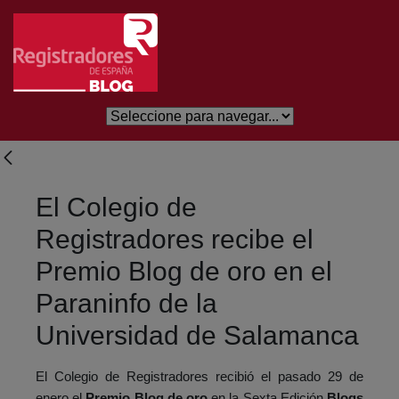
Salta al contingut principal
El Colegio de
Registradores recibe el
Premio Blog de oro en el
Paraninfo de la
Universidad de Salamanca
El Colegio de Registradores recibió el pasado 29 de
enero el
Premio Blog de oro
en la Sexta Edición
Blogs