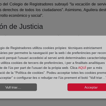
 del Colegio de Registradores subrayó “la vocación de servic
los derechos de todos los ciudadanos”. Asimismo, Aguilera desta
rollo económico y social”.
ón de Justicia
ó para premiar los relevantes méritos contraídos por quienes i
 así como los servicios prestados en las actividades jurídicas 
gio de Registradores utilitza cookies pròpies: tècniques estrictament
levantes méritos contraídos y los servicios prestados por todos 
àries per permetre la navegació per la web i de preferències per recor
tes del Ministerio”, aseguró Gonzalo Aguilera en su intervención
ació perquè l'usuari accedeixi al servei amb determinades característiq
tilitza cookies de tercers de preferències, i per a finalitats analítiques
igura de Aguilera “que se ha caracterizado siempre por su vocac
e de l'ús per part de l'usuari de la pròpia web. Clica
AQUÍ
per a més
dores al servicio del interés general y del Derecho”.
ació de la “Política de cookies”. Podeu acceptar totes les cookies preme
cceptar” o configurar-les o rebutjar-ne l'ús prement el botó “Vull triar…”
Vull triar....
Acceptar