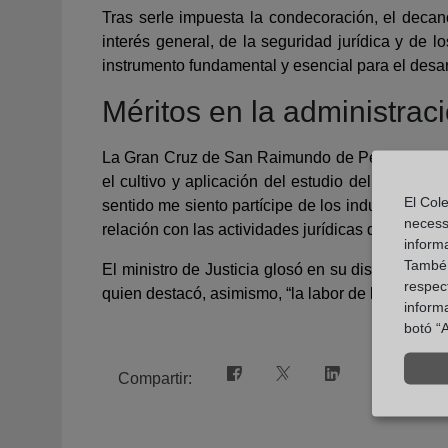
Tras serle impuesta la condecoración, el decano
interés general, de la seguridad jurídica y de 
instrumento fundamental y esencial para el desar
Méritos en la administraci
La Gran Cruz de San Raimundo de Peñafort se cre
el cultivo y aplicación del estudio del Derecho,
El Cole
sentido me siento partícipe de los indudables y re
necess
relación con las actividades jurídicas dependien
inform
També u
El ministro de Justicia glosó en su discurso la f
respect
quien destacó, asimismo, “la labor de los registra
inform
botó “A
Compartir: