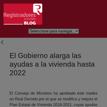
Salta al contingut principal
El Gobierno alarga las
ayudas a la vivienda hasta
2022
El Consejo de Ministros ha aprobado este martes
un Real Decreto por el que se modifica y mejora el
Plan Estatal de Vivienda 2018-2021, cuyas ayudas