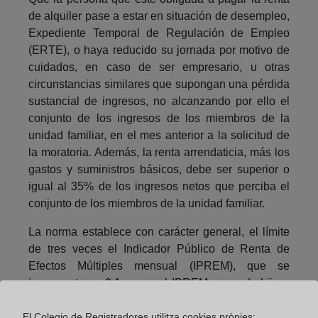
de alquiler pase a estar en situación de desempleo,
Expediente Temporal de Regulación de Empleo
(ERTE), o haya reducido su jornada por motivo de
cuidados, en caso de ser empresario, u otras
circunstancias similares que supongan una pérdida
sustancial de ingresos, no alcanzando por ello el
conjunto de los ingresos de los miembros de la
unidad familiar, en el mes anterior a la solicitud de
la moratoria. Además, la renta arrendaticia, más los
gastos y suministros básicos, debe ser superior o
igual al 35% de los ingresos netos que perciba el
conjunto de los miembros de la unidad familiar.
La norma establece con carácter general, el límite
de tres veces el Indicador Público de Renta de
Efectos Múltiples mensual (IPREM), que se
incrementa en 0,1 veces el IPREM por cada hijo a
cargo en la unidad familiar o persona mayor de 65
años. El incremento aplicable por hijo a cargo es de
El Colegio de Registradores utilitza cookies pròpies: