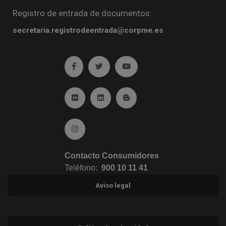
Registro de entrada de documentos:
secretaria.registrodeentrada@corpme.es
Ir a facebook (abre en ventana nueva)
Ir a twitter (abre en ventana nueva)
Ir a YouTube (abre en venta
Ir a Flickr (abre en ventana nueva)
Ir a Linkedin (abre en ventana nueva)
Ir al Blog (abre en ventana n
Ir a Instagram (abre en ventana nueva)
Contacto Consumidores
Teléfono:
900 10 11 41
Aviso legal