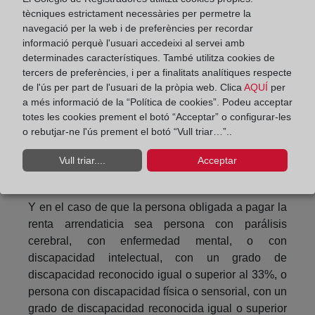
tècniques estrictament necessàries per permetre la
0,15 veces el IPREM por cada hijo en el caso de
navegació per la web i de preferències per recordar
unidad familiar monoparental.
informació perquè l'usuari accedeixi al servei amb
determinades característiques. També utilitza cookies de
En caso de que alguno de los miembros de la
tercers de preferències, i per a finalitats analítiques respecte
unidad familiar tenga declarada discapacidad igual
de l'ús per part de l'usuari de la pròpia web. Clica
AQUÍ
per
o superior al 33%, situación de dependencia o
a més informació de la “Política de cookies”. Podeu acceptar
enfermedad que le incapacite acreditadamente de
totes les cookies prement el botó “Acceptar” o configurar-les
forma permanente para realizar una actividad
o rebutjar-ne l'ús prement el botó “Vull triar…”..
laboral, el límite previsto es de cuatro veces el
Vull triar....
Acceptar
IPREM, sin perjuicio de los incrementos
acumulados por hijo a cargo.
Y en el caso de que la persona obligada a pagar la
renta arrendaticia sea persona con parálisis
cerebral, con enfermedad mental, o con
discapacidad intelectual, con un grado de
discapacidad reconocido igual o superior al 33%, o
persona con discapacidad física o sensorial, con un
grado de discapacidad reconocida igual o superior