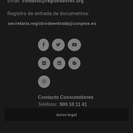
Email:
contacto@registradores.org
Registro de entrada de documentos:
secretaria.registrodeentrada@corpme.es
Ir a facebook (abre en ventana nueva)
Ir a twitter (abre en ventana nueva)
Ir a YouTube (abre en venta
Ir a Flickr (abre en ventana nueva)
Ir a Linkedin (abre en ventana nueva)
Ir al Blog (abre en ventana n
Ir a Instagram (abre en ventana nueva)
Contacto Consumidores
Teléfono:
900 10 11 41
Aviso legal