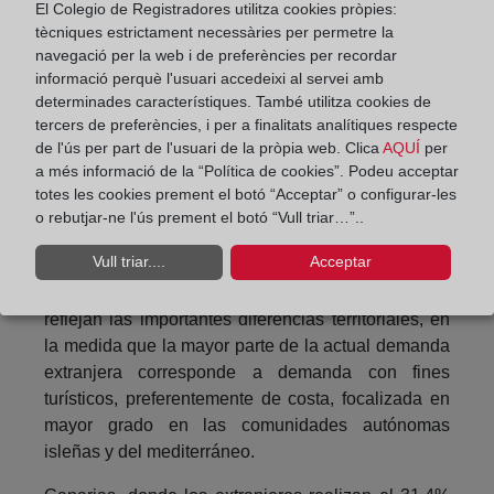
El Colegio de Registradores utilitza cookies pròpies:
presenta pesos relativos por debajo del 4%.
tècniques estrictament necessàries per permetre la
navegació per la web i de preferències per recordar
informació perquè l'usuari accedeixi al servei amb
determinades característiques. També utilitza cookies de
tercers de preferències, i per a finalitats analítiques respecte
de l'ús per part de l'usuari de la pròpia web. Clica
AQUÍ
per
a més informació de la “Política de cookies”. Podeu acceptar
totes les cookies prement el botó “Acceptar” o configurar-les
o rebutjar-ne l'ús prement el botó “Vull triar…”..
Vull triar....
Acceptar
Los resultados por comunidades autónomas
reflejan las importantes diferencias territoriales, en
la medida que la mayor parte de la actual demanda
extranjera corresponde a demanda con fines
turísticos, preferentemente de costa, focalizada en
mayor grado en las comunidades autónomas
isleñas y del mediterráneo.