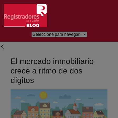
Salta al contingut principal
El mercado inmobiliario
crece a ritmo de dos
dígitos