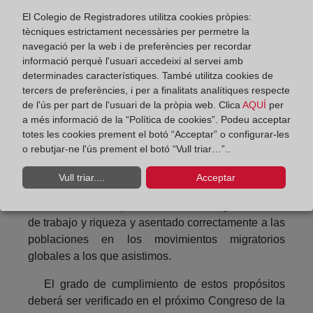
proceso de formación de las llamadas “ciudades
El Colegio de Registradores utilitza cookies pròpies:
inteligentes” y en la consecución de los objetivos
tècniques estrictament necessàries per permetre la
de desarrollo territorial y ambiental sostenible,
navegació per la web i de preferències per recordar
trazados a nivel nacional e internacional.
informació perquè l'usuari accedeixi al servei amb
determinades característiques. També utilitza cookies de
La formalización de la propiedad no solamente
tercers de preferències, i per a finalitats analítiques respecte
constituye una exigencia ético social para dotar de
de l'ús per part de l'usuari de la pròpia web. Clica
AQUÍ
per
a més informació de la “Política de cookies”. Podeu acceptar
estabilidad a las personas y las familias en una
totes les cookies prement el botó “Acceptar” o configurar-les
vivienda digna, sino también de un medio -en
o rebutjar-ne l'ús prement el botó “Vull triar…”..
ocasiones el único alcanzable en la práctica- de
acceso al crédito, tanto el masivo empresarial,
Vull triar....
Acceptar
como al microcrédito, que permita a las economías
más modestas emprender actividades generadoras
de trabajo y riqueza y asentado correctamente a las
poblaciones en los movimientos migratorios
globales a los que asistimos.
El grado de cumplimiento de estos propósitos
deberá ser verificado en el próximo Congreso de la