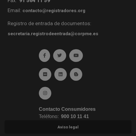
Fax:
91 564 11 59
Email:
contacto@registradores.org
Registro de entrada de documentos:
secretaria.registrodeentrada@corpme.es
Ir a facebook (abre en ventana nueva)
Ir a twitter (abre en ventana nueva)
Ir a YouTube (abre en venta
Ir a Flickr (abre en ventana nueva)
Ir a Linkedin (abre en ventana nueva)
Ir al Blog (abre en ventana n
Ir a Instagram (abre en ventana nueva)
Contacto Consumidores
Teléfono:
900 10 11 41
Aviso legal