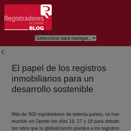
Salta al contingut principal
El papel de los registros
inmobiliarios para un
desarrollo sostenible
Más de 500 registradores de setenta países, se han
reunido en Oporto los días 16, 17 y 18 para debatir
los retos que la globalización plantea a los registros