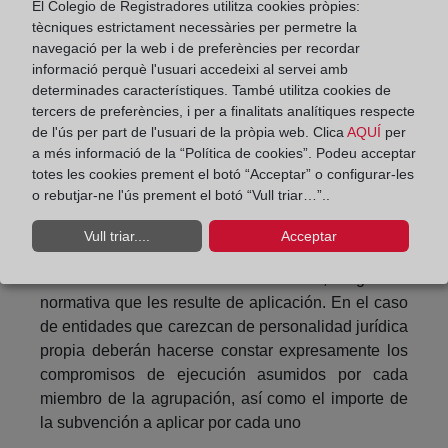
El Colegio de Registradores utilitza cookies pròpies:
Cuando los beneficiarios sean personas físicas
tècniques estrictament necessàries per permetre la
deberán poseer la nacionalidad española, o la de
navegació per la web i de preferències per recordar
informació perquè l'usuari accedeixi al servei amb
alguno de los Estados miembros de la Unión
determinades característiques. També utilitza cookies de
Europea o del Espacio Económico Europeo, Suiza,
tercers de preferències, i per a finalitats analítiques respecte
o el parentesco determinado por la normativa que
de l'ús per part de l'usuari de la pròpia web. Clica
AQUÍ
per
sea de aplicación. En el caso de los extranjeros no
a més informació de la “Política de cookies”. Podeu acceptar
comunitarios deberán tener residencia legal en
totes les cookies prement el botó “Acceptar” o configurar-les
España.
o rebutjar-ne l'ús prement el botó “Vull triar…”..
Cuando sean personas jurídicas deberán acreditar
Vull triar....
Acceptar
o declarar expresamente en su solicitud que se
encuentran debidamente constituidas, según la
normativa que les resulte de aplicación. En el caso
de entidades que carezcan de personalidad jurídica
propia deberán hacerse constar expresamente los
compromisos de ejecución asumidos por cada
miembro de la agrupación, así como el importe de
la subvención a aplicar por cada uno