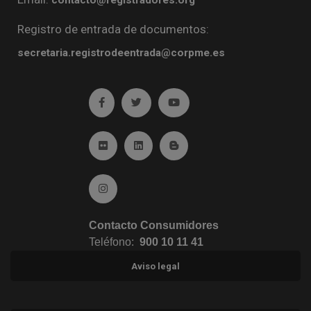
Registro de entrada de documentos:
secretaria.registrodeentrada@corpme.es
Ir a facebook (abre en ventana nueva)
Ir a twitter (abre en ventana nueva)
Ir a YouTube (abre en venta
Ir a Flickr (abre en ventana nueva)
Ir a Linkedin (abre en ventana nueva)
Ir al Blog (abre en ventana n
Ir a Instagram (abre en ventana nueva)
Contacto Consumidores
Teléfono:
900 10 11 41
Aviso legal