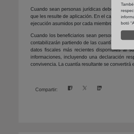
També u
Cuando sean personas jurídicas deberán acredi
respect
que les resulte de aplicación. En el caso de en
inform
botó “A
ejecución asumidos por cada miembro de la agrup
Cuando los beneficiarios sean personas físicas
contabilizarán partiendo de las cuantías de la 
datos fiscales más recientes disponibles al so
informaciones, incluyendo una declaración res
convivencia. La cuantía resultante se convertirá
Compartir: