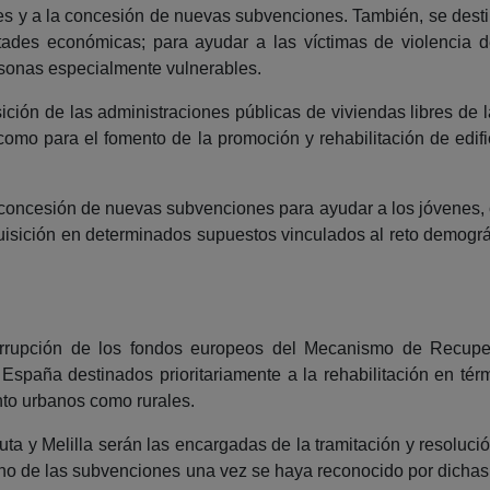
es y a la concesión de nuevas subvenciones. También, se destina
ultades económicas; para ayudar a las víctimas de violencia
ersonas especialmente vulnerables.
sición de las administraciones públicas de viviendas libres d
í como para el fomento de la promoción y rehabilitación de edi
la concesión de nuevas subvenciones para ayudar a los jóvenes
quisición en determinados supuestos vinculados al reto demográ
irrupción de los fondos europeos del Mecanismo de Recupe
spaña destinados prioritariamente a la rehabilitación en térm
nto urbanos como rurales.
y Melilla serán las encargadas de la tramitación y resoluci
ono de las subvenciones una vez se haya reconocido por dichas 