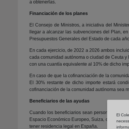
a obtenerlas.
Financiación de los planes
El Consejo de Ministros, a iniciativa del Minis
llegar a alcanzar las subvenciones del Plan, en
Presupuestos Generales del Estado de cada año
En cada ejercicio, de 2022 a 2026 ambos incluid
cada comunidad autónoma o ciudad de Ceuta y Me
con una cuantía equivalente al 10% de dicho imp
En caso de que la cofinanciación de la comunid
El 30% restante de dicho importe estará con
cofinanciación de la comunidad autónoma sea me
Beneficiarios de las ayudas
Cuando los beneficiarios sean personas físicas
El Cole
Espacio Económico Europeo, Suiza, o el parentes
necess
tener residencia legal en España.
inform