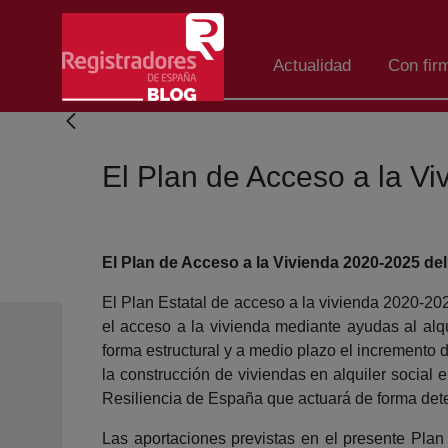
Salta al contingut principal
Actualidad
Con fir
El Plan de Acceso a la V
El Plan de Acceso a la Vivienda 2020-2025 de
El Plan Estatal de acceso a la vivienda 2020-20
el acceso a la vivienda mediante ayudas al alq
forma estructural y a medio plazo el incremento d
la construcción de viviendas en alquiler social
Resiliencia de España que actuará de forma det
Las aportaciones previstas en el presente Pla