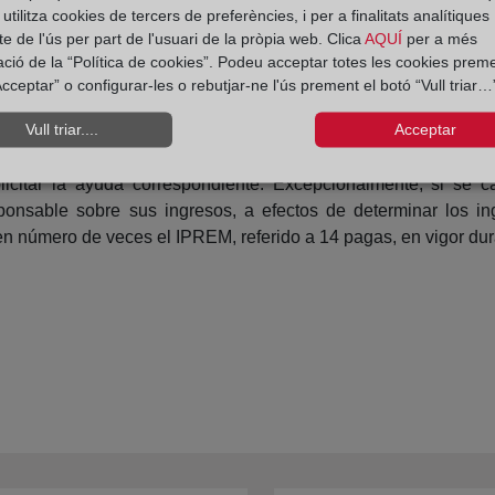
tilitza cookies de tercers de preferències, i per a finalitats analítiques
tar o declarar expresamente en su solicitud que se encuentra
e de l'ús per part de l'usuari de la pròpia web. Clica
AQUÍ
per a més
tidades que carezcan de personalidad jurídica propia deberán
ació de la “Política de cookies”. Podeu acceptar totes les cookies preme
cceptar” o configurar-les o rebutjar-ne l'ús prement el botó “Vull triar…”
ación, así como el importe de la subvención a aplicar por cad
Vull triar....
Acceptar
 o unidades de convivencia constituidas por varias personas f
base imponible general y del ahorro del Impuesto sobre la Rent
licitar la ayuda correspondiente. Excepcionalmente, si se c
ponsable sobre sus ingresos, a efectos de determinar los ing
 en número de veces el IPREM, referido a 14 pagas, en vigor dura