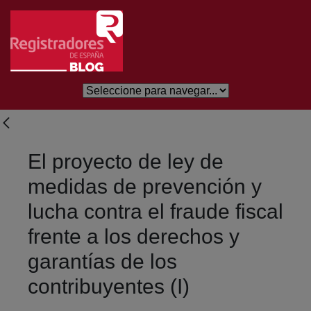
Salta al contingut principal
El proyecto de ley de
medidas de prevención y
lucha contra el fraude fiscal
frente a los derechos y
garantías de los
contribuyentes (I)