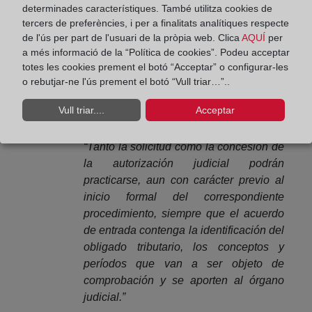
posibilidad de que la Administración Tributaria se
determinades característiques. També utilitza cookies de
persone en las oficinas de los obligados tributarios
tercers de preferències, i per a finalitats analítiques respecte
donde exista alguna prueba de la obligación
de l'ús per part de l'usuari de la pròpia web. Clica
AQUÍ
per
tributaria con la finalidad de iniciar un
a més informació de la “Política de cookies”. Podeu acceptar
totes les cookies prement el botó “Acceptar” o configurar-les
procedimiento inspector, sin previa comunicación,
o rebutjar-ne l'ús prement el botó “Vull triar…”..
mediante dicha personación, en el momento de la
entrada. Así pues, la redacción propuesta del
Vull triar....
Acceptar
artículo 113 de la LGT establece lo siguiente:
“Tanto la solicitud como la concesión de
la autorización judicial podrán
practicarse, aun con carácter previo al
inicio formal del correspondiente
procedimiento, siempre que el acuerdo
de entrada contenga la identificación del
obligado tributario, los conceptos y
períodos que van a ser objeto de
comprobación y se aporten al órgano
judicial.”