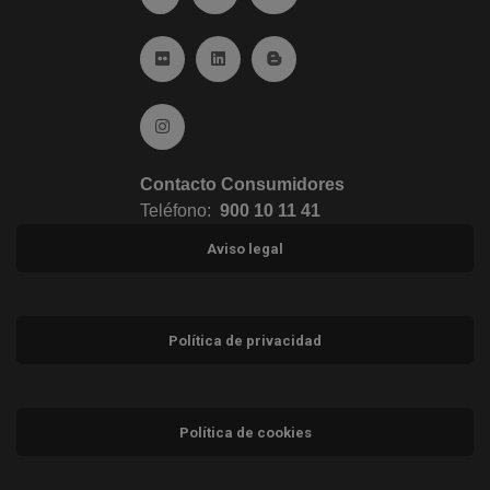
Ir a Flickr (abre en ventana nueva)
Ir a Linkedin (abre en ventana nueva)
Ir al Blog (abre en ventana n
Ir a Instagram (abre en ventana nueva)
Contacto Consumidores
Teléfono:
900 10 11 41
Aviso legal
Política de privacidad
Política de cookies