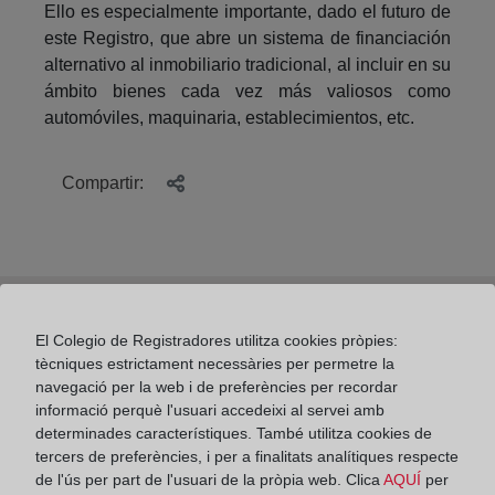
Ello es especialmente importante, dado el futuro de
este Registro, que abre un sistema de financiación
alternativo al inmobiliario tradicional, al incluir en su
ámbito bienes cada vez más valiosos como
automóviles, maquinaria, establecimientos, etc.
Compartir:
El Colegio de Registradores utilitza cookies pròpies:
¿Para qué sirve el Registro de la Propiedad?
tècniques estrictament necessàries per permetre la
Ventajas de inscribir y riesgos de no hacerlo
navegació per la web i de preferències per recordar
informació perquè l'usuari accedeixi al servei amb
determinades característiques. També utilitza cookies de
tercers de preferències, i per a finalitats analítiques respecte
de l'ús per part de l'usuari de la pròpia web. Clica
AQUÍ
per