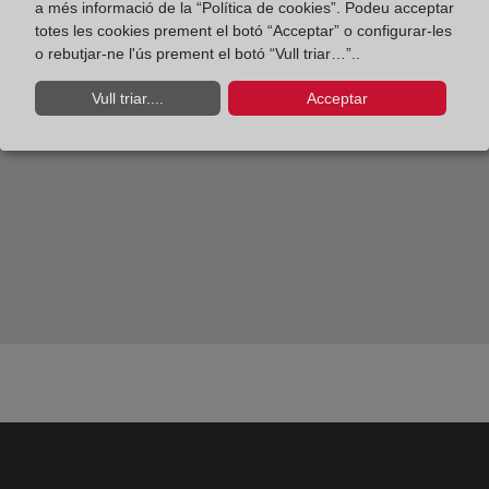
¿Qué es y cómo funciona el nuevo Registro Público
a més informació de la “Política de cookies”. Podeu acceptar
totes les cookies prement el botó “Acceptar” o configurar-les
Concursal?
o rebutjar-ne l'ús prement el botó “Vull triar…”..
Vull triar....
Acceptar