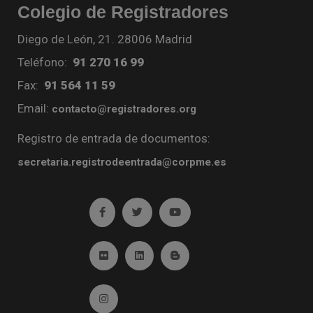
Colegio de Registradores
Diego de León, 21. 28006 Madrid
Teléfono:
91 270 16 99
Fax:
91 564 11 59
Email:
contacto@registradores.org
Registro de entrada de documentos:
secretaria.registrodeentrada@corpme.es
Ir a facebook (abre en ventana nueva)
Ir a twitter (abre en ventana nueva)
Ir a YouTube (abre en venta
Ir a Flickr (abre en ventana nueva)
Ir a Linkedin (abre en ventana nueva)
Ir al Blog (abre en ventana n
Ir a Instagram (abre en ventana nueva)