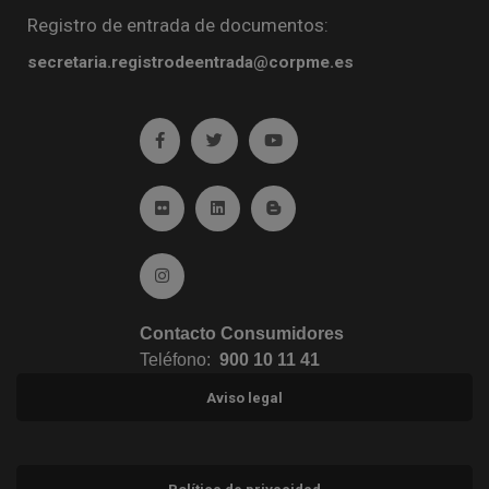
Registro de entrada de documentos:
secretaria.registrodeentrada@corpme.es
Ir a facebook (abre en ventana nueva)
Ir a twitter (abre en ventana nueva)
Ir a YouTube (abre en venta
Ir a Flickr (abre en ventana nueva)
Ir a Linkedin (abre en ventana nueva)
Ir al Blog (abre en ventana n
Ir a Instagram (abre en ventana nueva)
Contacto Consumidores
Teléfono:
900 10 11 41
Aviso legal