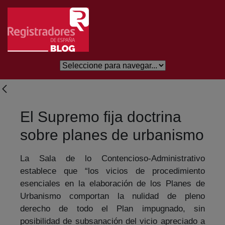
Salta al contingut principal
El Supremo fija doctrina
sobre planes de urbanismo
La Sala de lo Contencioso-Administrativo
establece que “los vicios de procedimiento
esenciales en la elaboración de los Planes de
Urbanismo comportan la nulidad de pleno
derecho de todo el Plan impugnado, sin
posibilidad de subsanación del vicio apreciado a