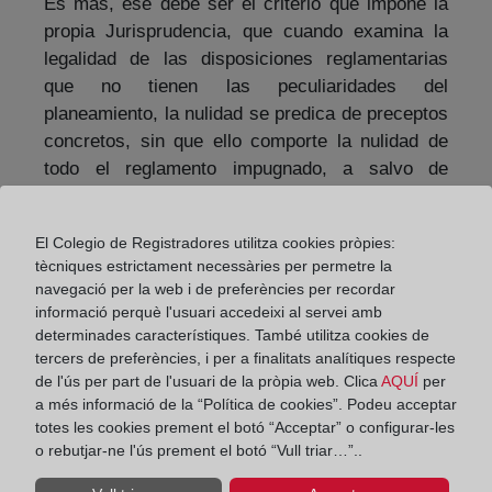
Es más, ese debe ser el criterio que impone la
propia Jurisprudencia, que cuando examina la
legalidad de las disposiciones reglamentarias
que no tienen las peculiaridades del
planeamiento, la nulidad se predica de preceptos
concretos, sin que ello comporte la nulidad de
todo el reglamento impugnado, a salvo de
aquellos que pudieran traer causa de los
preceptos declarados nulos de pleno derecho”.
El Colegio de Registradores utilitza cookies pròpies:
tècniques estrictament necessàries per permetre la
En este sentido, recuerda que la misma
navegació per la web i de preferències per recordar
jurisprudencia ofrece múltiples supuestos en
informació perquè l'usuari accedeixi al servei amb
que, instándose por las partes recurrentes la
determinades característiques. També utilitza cookies de
nulidad de todo un reglamento, las sentencias
tercers de preferències, i per a finalitats analítiques respecte
terminan por declarar la nulidad solo de algunos
de l'ús per part de l'usuari de la pròpia web. Clica
AQUÍ
per
de sus preceptos, la de aquellos que incurran en
a més informació de la “Política de cookies”. Podeu acceptar
totes les cookies prement el botó “Acceptar” o configurar-les
los vicios de anulación que para la nulidad de
o rebutjar-ne l'ús prement el botó “Vull triar…”..
pleno derecho se establecen en el artículo 47.2º
de la de la Ley del Procedimiento Administrativo