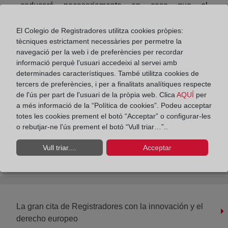
caducará necesariamente en caso que el
arrendamiento se prorrogue.
El Colegio de Registradores utilitza cookies pròpies:
tècniques estrictament necessàries per permetre la
Compartir:
navegació per la web i de preferències per recordar
informació perquè l'usuari accedeixi al servei amb
determinades característiques. També utilitza cookies de
tercers de preferències, i per a finalitats analítiques respecte
de l'ús per part de l'usuari de la pròpia web. Clica
AQUÍ
per
a més informació de la “Política de cookies”. Podeu acceptar
totes les cookies prement el botó “Acceptar” o configurar-les
o rebutjar-ne l'ús prement el botó “Vull triar…”..
Las incidencias contractuales del coronavirus y la
cláusula Rebus Sic Stantibus. Por Carlos
Vull triar....
Acceptar
Lasarte.
La gran cita de Registradores con la innovación y el
derecho europeo