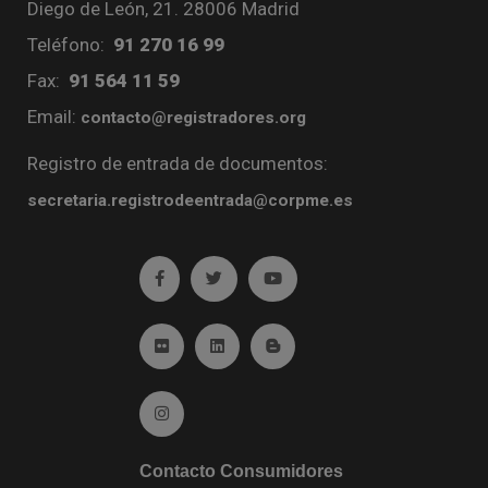
Diego de León, 21. 28006 Madrid
Teléfono:
91 270 16 99
Fax:
91 564 11 59
Email:
contacto@registradores.org
Registro de entrada de documentos:
secretaria.registrodeentrada@corpme.es
Ir a facebook (abre en ventana nueva)
Ir a twitter (abre en ventana nueva)
Ir a YouTube (abre en venta
Ir a Flickr (abre en ventana nueva)
Ir a Linkedin (abre en ventana nueva)
Ir al Blog (abre en ventana n
Ir a Instagram (abre en ventana nueva)
Contacto Consumidores