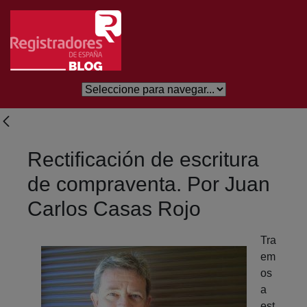
Salta al contingut principal
Rectificación de escritura
de compraventa. Por Juan
Carlos Casas Rojo
Tra
em
os
a
est