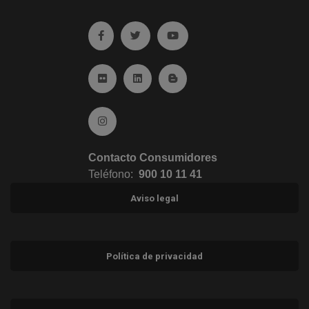
Ir a facebook (abre en ventana nueva)
Ir a twitter (abre en ventana nueva)
Ir a YouTube (abre en venta
Ir a Flickr (abre en ventana nueva)
Ir a Linkedin (abre en ventana nueva)
Ir al Blog (abre en ventana n
Ir a Instagram (abre en ventana nueva)
Contacto Consumidores
Teléfono:
900 10 11 41
Aviso legal
Política de privacidad