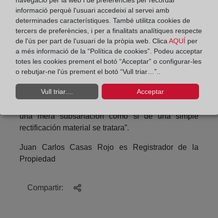
navegació per la web i de preferències per recordar
informació perquè l'usuari accedeixi al servei amb
como si se tratara de un error del título o de la
determinades característiques. També utilitza cookies de
inscripción, cuando no se trata ni de uno ni de otro
tercers de preferències, i per a finalitats analítiques respecte
caso, sino de un error de consentimiento de los
de l'ús per part de l'usuari de la pròpia web. Clica
AQUÍ
per
otorgantes”; y la Resolución de 30 de mayo de
a més informació de la “Política de cookies”. Podeu acceptar
2014, según la cual, “en cuanto alteraría las reglas
totes les cookies prement el botó “Acceptar” o configurar-les
generales de formalización de los contratos e
o rebutjar-ne l'ús prement el botó “Vull triar…”..
inscripción en el Registro de la Propiedad de los
Vull triar....
Acceptar
derechos reales en ellos formalizados no cabe
realizar una rectificación sustantiva del título por
una mera subsanación como si de una simple
rectificación material se tratara”.
Juan Carlos Casas Rojo es Registrador de la
Propiedad
Compartir: