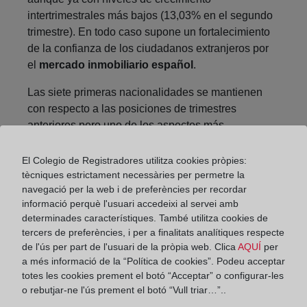
intertrimestrales más bajos (13,03% en el segundo
trimestre). En todo caso supone un fortalecimiento
de la confianza de los ciudadanos extranjeros por
el
mercado inmobiliario español
.
Las siete primeras nacionalidades se mantienen
con respecto a las posiciones de trimestres
anteriores pero uno de los aspectos más
destacados es el crecimiento experimentado por la
nacionalidad que históricamente ha encabezado la
El Colegio de Registradores utilitza cookies pròpies:
clasificación, como son los británicos, que alcanzan
tècniques estrictament necessàries per permetre la
navegació per la web i de preferències per recordar
el 18,06% del total de compras de vivienda por
informació perquè l'usuari accedeixi al servei amb
extranjeros, superando ampliamente el 15,77% del
determinades característiques. També utilitza cookies de
pasado trimestre, así como los resultados
tercers de preferències, i per a finalitats analítiques respecte
alcanzados en trimestres precedentes. La segunda
de l'ús per part de l'usuari de la pròpia web. Clica
AQUÍ
per
posición la mantienen franceses con un 10,48%,
a més informació de la “Política de cookies”. Podeu acceptar
también mejorando los resultados segundo
totes les cookies prement el botó “Acceptar” o configurar-les
trimestre (10,11%), aunque por debajo de los del
o rebutjar-ne l'ús prement el botó “Vull triar…”..
primer trimestre (11,37%). En todo caso, no muy