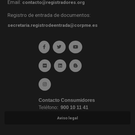
Email:
contacto@registradores.org
Registro de entrada de documentos:
secretaria.registrodeentrada@corpme.es
Ir a facebook (abre en ventana nueva)
Ir a twitter (abre en ventana nueva)
Ir a YouTube (abre en venta
Ir a Flickr (abre en ventana nueva)
Ir a Linkedin (abre en ventana nueva)
Ir al Blog (abre en ventana n
Ir a Instagram (abre en ventana nueva)
Contacto Consumidores
Teléfono:
900 10 11 41
Aviso legal