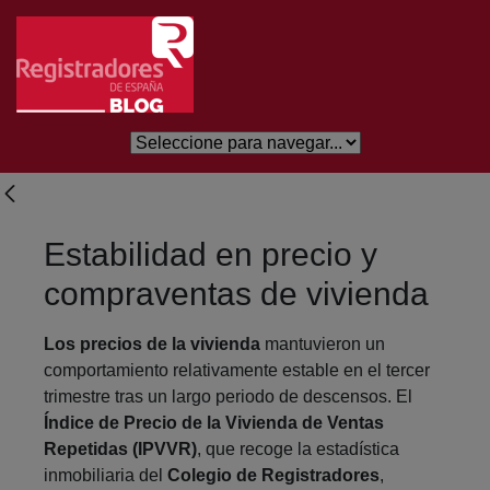
Salta al contingut principal
Estabilidad en precio y
compraventas de vivienda
Los precios de la vivienda
mantuvieron un
comportamiento relativamente estable en el tercer
trimestre tras un largo periodo de descensos. El
Índice de Precio de la Vivienda de Ventas
Repetidas (IPVVR)
, que recoge la estadística
inmobiliaria del
Colegio de Registradores
,