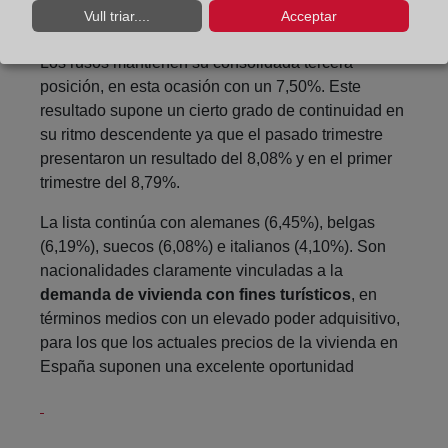
Vull triar....
Acceptar
lejos de sus habituales cifras, por encima del 10%.
Los rusos mantienen su consolidada tercera
posición, en esta ocasión con un 7,50%. Este
resultado supone un cierto grado de continuidad en
su ritmo descendente ya que el pasado trimestre
presentaron un resultado del 8,08% y en el primer
trimestre del 8,79%.
La lista continúa con alemanes (6,45%), belgas
(6,19%), suecos (6,08%) e italianos (4,10%). Son
nacionalidades claramente vinculadas a la
demanda de vivienda con fines turísticos
, en
términos medios con un elevado poder adquisitivo,
para los que los actuales precios de la vivienda en
España suponen una excelente oportunidad