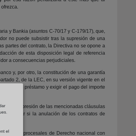
 ofrezca.
ria y Bankia (asuntos C-70/17 y C-179/17), que,
dor no puede subsistir tras la supresión de una
s partes del contrato, la Directiva no se opone a
edacción de esta disposición legal de referencia
idor a consecuencias perjudiciales.
nco y, por otro, la constitución de una garantía
apartado 2, de la LEC, en su versión vigente en el
miento del préstamo y exigir el pago del importe
dar
o, si la supresión de las mencionadas cláusulas
ues.
 determinar si la anulación de los contratos de
nt el
n los cauces procesales de Derecho nacional con