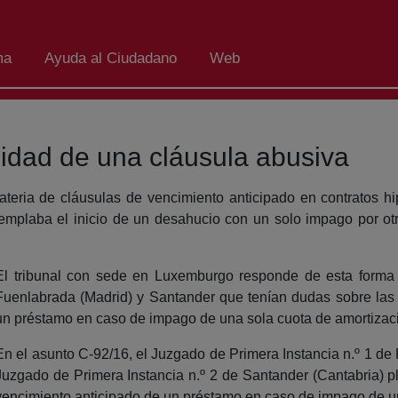
ma
Ayuda al Ciudadano
Web
lidad de una cláusula abusiva
teria de cláusulas de vencimiento anticipado en contratos hi
templaba el inicio de un desahucio con un solo impago por ot
El tribunal con sede en Luxemburgo responde de esta forma
Fuenlabrada (Madrid) y Santander que tenían dudas sobre las c
un préstamo en caso de impago de una sola cuota de amortizaci
En el asunto C-92/16, el Juzgado de Primera Instancia n.º 1 de
Juzgado de Primera Instancia n.º 2 de Santander (Cantabria) pl
vencimiento anticipado de un préstamo en caso de impago de un