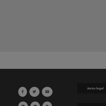
Aviso legal
Ir a facebook (abre en ventana nueva)
Ir a twitter (abre en ventana nueva)
Ir a YouTube (abre en ventana nueva