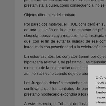
prestamista, a quien, como consecuencia, no se di
Objetos diferentes del contrato
Por parecidos motivos, el TJUE consideró en su
en una situación en la que un contrato de prés
cláusula abusiva cuya redacción está inspirada e
que, con el fin de evitar la nulidad de ese con
introducida con posterioridad a la celebración d
En estos asuntos, los contratos tienen por obje
hipotecaria relativa a tal préstamo. Las cláusula
momento de la celebración de los contratos, per
aún no satisfecho cuando deje de abonarse una
El Cole
necess
Los Juzgados deberán comprobar, con arreglo a 
inform
conllevaría que los contratos de préstamo hipo
També u
préstamo hipotecario expondría a los consumido
respect
inform
A este respecto, el Tribunal de Justicia ya ha