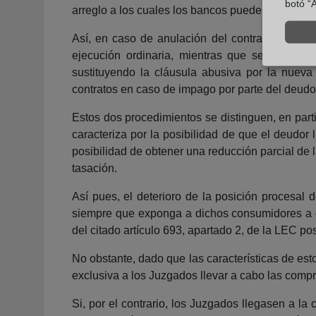
botó “A
arreglo a los cuales los bancos pueden reclamar 
Así, en caso de anulación del contrato de prés
ejecución ordinaria, mientras que seguirá si
sustituyendo la cláusula abusiva por la nueva 
contratos en caso de impago por parte del deudo
Estos dos procedimientos se distinguen, en parti
caracteriza por la posibilidad de que el deudor 
posibilidad de obtener una reducción parcial de l
tasación.
Así pues, el deterioro de la posición procesal d
siempre que exponga a dichos consumidores a co
del citado artículo 693, apartado 2, de la LEC pos
No obstante, dado que las características de es
exclusiva a los Juzgados llevar a cabo las comp
Si, por el contrario, los Juzgados llegasen a l