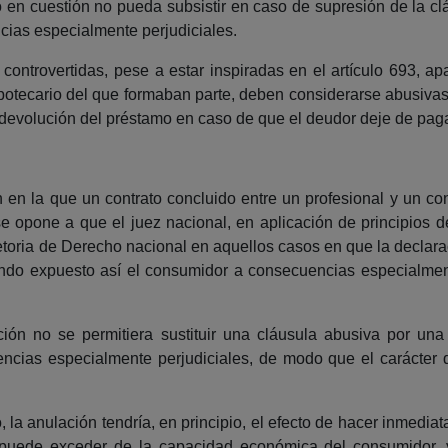
to en cuestión no pueda subsistir en caso de supresión de la cl
ias especialmente perjudiciales.
ontrovertidas, pese a estar inspiradas en el artículo 693, ap
ipotecario del que formaban parte, deben considerarse abusivas 
la devolución del préstamo en caso de que el deudor deje de pa
 en la que un contrato concluido entre un profesional y un co
 se opone a que el juez nacional, en aplicación de principios d
etoria de Derecho nacional en aquellos casos en que la declarac
dando expuesto así el consumidor a consecuencias especialmen
ión no se permitiera sustituir una cláusula abusiva por una 
cias especialmente perjudiciales, de modo que el carácter di
, la anulación tendría, en principio, el efecto de hacer inmedia
puede exceder de la capacidad económica del consumidor, 