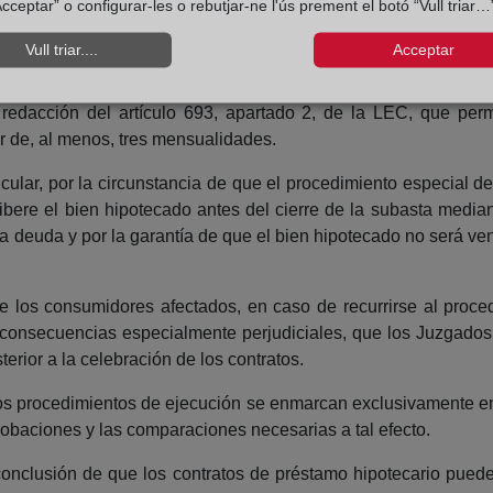
cceptar” o configurar-les o rebutjar-ne l'ús prement el botó “Vull triar…”
judicialmente el pago de la totalidad del importe del préstamo
Vull triar....
Acceptar
tamo hipotecario, el cobro de los créditos de los bancos deb
endo aplicable el procedimiento especial de ejecución hipot
redacción del artículo 693, apartado 2, de la LEC, que perm
r de, al menos, tres mensualidades.
cular, por la circunstancia de que el procedimiento especial de
libere el bien hipotecado antes del cierre de la subasta media
a deuda y por la garantía de que el bien hipotecado no será ven
e los consumidores afectados, en caso de recurrirse al procedi
nsecuencias especialmente perjudiciales, que los Juzgados s
terior a la celebración de los contratos.
tos procedimientos de ejecución se enmarcan exclusivamente e
robaciones y las comparaciones necesarias a tal efecto.
a conclusión de que los contratos de préstamo hipotecario puede