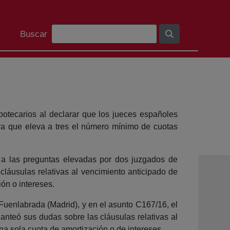
Barra de cerca
Buscar
potecarios al declarar que los jueces españoles
ra que eleva a tres el número mínimo de cuotas
 a las preguntas elevadas por dos juzgados de
láusulas relativas al vencimiento anticipado de
ón o intereses.
 Fuenlabrada (Madrid), y en el asunto C167/16, el
anteó sus dudas sobre las cláusulas relativas al
a sola cuota de amortización o de intereses.