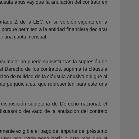
áusula abusivay que la anulación del contrato en
artado 2, de la LEC, en su versión vigente en la
porque permiten a la entidad financiera declarar
gar una cuota mensual.
nsumidor no puede subsistir tras la supresión de
el Derecho de los contratos, suprima la cláusula
ión de nulidad de la cláusula abusiva obligue al
te perjudiciales, que representen para este una
disposición supletoria de Derecho nacional, el
suasorio derivado de la anulación del contrato
tamente exigible el pago del importe del préstamo
y por esa razón penalizaría a este más que al