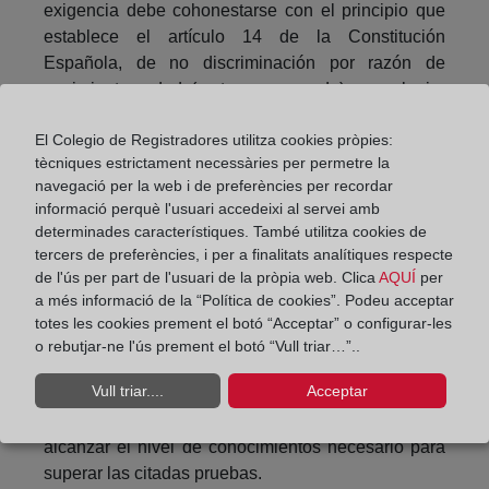
exigencia debe cohonestarse con el principio que
establece el artículo 14 de la Constitución
Española, de no discriminación por razón de
nacimiento, edad (corta o avanzada) o cualquier
otra condición o circunstancia personal o social.
El Colegio de Registradores utilitza cookies pròpies:
Por este motivo -señala la DGRN), si bien la
tècniques estrictament necessàries per permetre la
apreciación de la integración en España puede
navegació per la web i de preferències per recordar
informació perquè l'usuari accedeixi al servei amb
como regla general basarse en la superación de
determinades característiques. També utilitza cookies de
unas pruebas de conocimiento del idioma español
tercers de preferències, i per a finalitats analítiques respecte
y de la Constitución, cultura y sociedad españolas,
de l'ús per part de l'usuari de la pròpia web. Clica
AQUÍ
per
ese sistema de acreditación de la misma no puede
a més informació de la “Política de cookies”. Podeu acceptar
ser idéntico para todas las personas sin excepción
totes les cookies prement el botó “Acceptar” o configurar-les
alguna, por cuanto dejaría fuera del acceso a la
o rebutjar-ne l'ús prement el botó “Vull triar…”..
adquisición de la nacionalidad a las que, por su
Vull triar....
Acceptar
escaso nivel cultural, o bien por sus limitaciones
personales, se vieran en la imposibilidad de
alcanzar el nivel de conocimientos necesario para
superar las citadas pruebas.