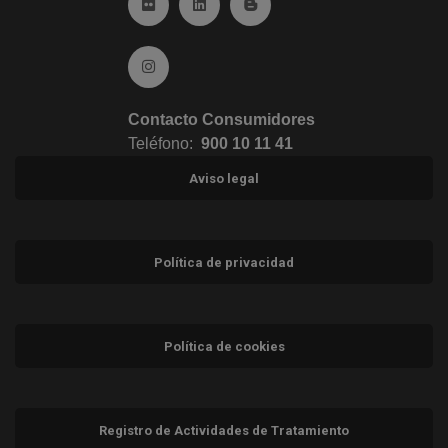
Ir a Flickr (abre en ventana nueva)
Ir a Linkedin (abre en ventana nueva)
Ir al Blog (abre en ventana n
Ir a Instagram (abre en ventana nueva)
Contacto Consumidores
Teléfono:
900 10 11 41
Aviso legal
Política de privacidad
Política de cookies
Registro de Actividades de Tratamiento