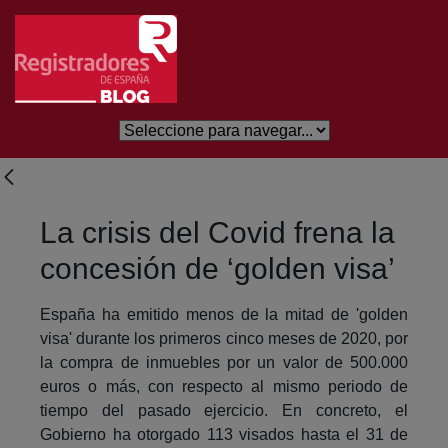
Salta al contingut principal
La crisis del Covid frena la
concesión de ‘golden visa’
España ha emitido menos de la mitad de 'golden
visa' durante los primeros cinco meses de 2020, por
la compra de inmuebles por un valor de 500.000
euros o más, con respecto al mismo periodo de
tiempo del pasado ejercicio. En concreto, el
Gobierno ha otorgado 113 visados hasta el 31 de