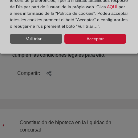
tercers de preferències, i per a finalitats analítiques respecte
de l'ús per part de l'usuari de la pròpia web. Clica
AQUÍ
per
La Orden SND/421/2020, de 18 de mayo, ha
a més informació de la “Política de cookies”. Podeu acceptar
prorrogado hasta final de año las autorizaciones de
totes les cookies prement el botó “Acceptar” o configurar-les
residencia de las ‘golden visa’ que hayan vencido
o rebutjar-ne l'ús prement el botó “Vull triar…”..
su vigencia en los 90 días previos a la fecha de
Vull triar....
Acceptar
entrada del estado de alarma o durante su validez,
permitiendo hasta entonces su renovación si se
cumplen las condiciones legales para ello.
Compartir:
Constitución de hipoteca en la liquidación
concursal