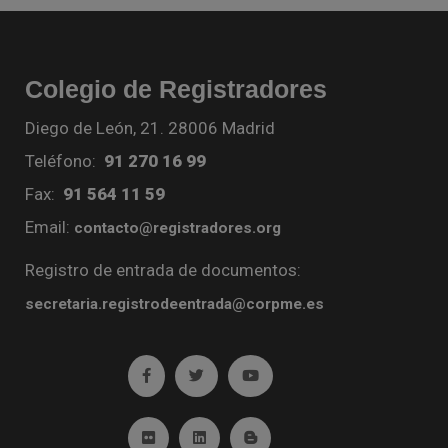
Colegio de Registradores
Diego de León, 21. 28006 Madrid
Teléfono:
91 270 16 99
Fax:
91 564 11 59
Email:
contacto@registradores.org
Registro de entrada de documentos:
secretaria.registrodeentrada@corpme.es
Ir a facebook (abre en ventana nueva)
Ir a twitter (abre en ventana nueva)
Ir a YouTube (abre en venta
Ir a Flickr (abre en ventana nueva)
Ir a Linkedin (abre en ventana nueva)
Ir al Blog (abre en ventana n