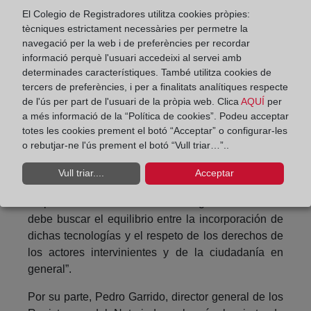
marginal en el Registro de la Propiedad. Con este
El Colegio de Registradores utilitza cookies pròpies:
tècniques estrictament necessàries per permetre la
registro se pretende frenar el fraude, proteger al
navegació per la web i de preferències per recordar
usuario y colaborar con otras administraciones,
informació perquè l'usuari accedeixi al servei amb
como la tributaria.
determinades característiques. També utilitza cookies de
tercers de preferències, i per a finalitats analítiques respecte
La innovación en el ADN
de l'ús per part de l'usuari de la pròpia web. Clica
AQUÍ
per
de los registradores
a més informació de la “Política de cookies”. Podeu acceptar
totes les cookies prement el botó “Acceptar” o configurar-les
o rebutjar-ne l'ús prement el botó “Vull triar…”..
En el acto de clausura, la directora general de
Cooperación Jurídica Internacional del Ministerio
Vull triar....
Acceptar
de Justicia, Ana Gallego destacó que tras la
irrupción de las nuevas tecnologías” la Justicia
debe buscar el equilibrio entre la incorporación de
dichas tecnologías y el respeto de los derechos de
los actores intervinientes y de la ciudadanía en
general”.
Por su parte, Pedro Garrido, director general de los