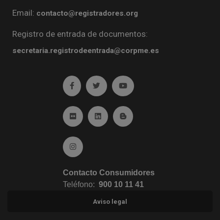
Email:
contacto@registradores.org
Registro de entrada de documentos:
secretaria.registrodeentrada@corpme.es
Ir a facebook (abre en ventana nueva)
Ir a twitter (abre en ventana nueva)
Ir a YouTube (abre en venta
Ir a Flickr (abre en ventana nueva)
Ir a Linkedin (abre en ventana nueva)
Ir al Blog (abre en ventana n
Ir a Instagram (abre en ventana nueva)
Contacto Consumidores
Teléfono:
900 10 11 41
Aviso legal