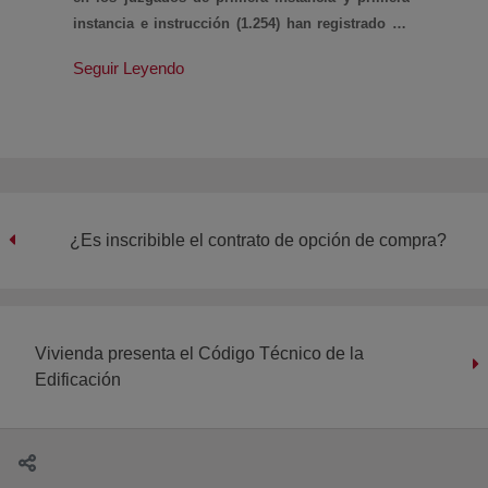
instancia e instrucción (1.254) han registrado un
aumento del 46% sobre el segundo trimestre de
Seguir Leyendo
2018, según datos de la Cúpula Judicial.
¿Es inscribible el contrato de opción de compra?
Vivienda presenta el Código Técnico de la
Edificación