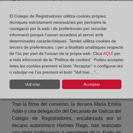
Galicia es una de las primeras comunidades
autónomas que firma este convenio con el Colegio
de Registradores de la Propiedad y Mercantiles, un
El Colegio de Registradores utilitza cookies pròpies:
tècniques estrictament necessàries per permetre la
acuerdo que tendrá una duración de cuatro años y
navegació per la web i de preferències per recordar
que no supone costes adicionales para la Xunta
informació perquè l'usuari accedeixi al servei amb
determinades característiques. També utilitza cookies de
La Agencia Tributaria de Galicia gestiona
tercers de preferències, i per a finalitats analítiques respecte
impuestos de carácter patrimonial, y que tienen
de l'ús per part de l'usuari de la pròpia web. Clica
AQUÍ
per
como sujeto pasivo a la persona física. Por lo tanto,
a més informació de la “Política de cookies”. Podeu acceptar
el acceso al Registro de Titularidades Reales
totes les cookies prement el botó “Acceptar” o configurar-les
permitirá mejorar la gestión de estos impuestos,
o rebutjar-ne l'ús prement el botó “Vull triar…”..
toda vez que servirá para conocer todos aquellos
Vull triar....
Acceptar
bienes sobre los que la persona física ostenta la
titularidad, sea directa o indirecta.
Tras la firma del convenio, la decana María Emilia
Adán y una delegación del Decanato de Galicia del
Colegio de Registradores, encabezada por el
decano autonómico Hermes Rego, han realizado
una visita institucional al presidente de la Xunta de