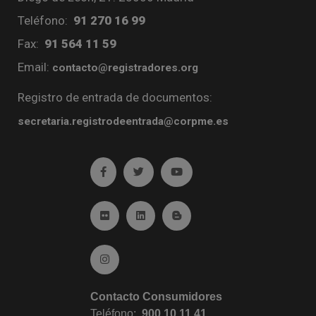
Teléfono:
91 270 16 99
Fax:
91 564 11 59
Email:
contacto@registradores.org
Registro de entrada de documentos:
secretaria.registrodeentrada@corpme.es
Ir a facebook (abre en ventana nueva)
Ir a twitter (abre en ventana nueva)
Ir a YouTube (abre en venta
Ir a Flickr (abre en ventana nueva)
Ir a Linkedin (abre en ventana nueva)
Ir al Blog (abre en ventana n
Ir a Instagram (abre en ventana nueva)
Contacto Consumidores
Teléfono:
900 10 11 41