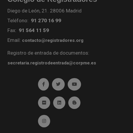
Diego de León, 21. 28006 Madrid
Teléfono:
91 270 16 99
Fax:
91 564 11 59
Email:
contacto@registradores.org
Registro de entrada de documentos:
secretaria.registrodeentrada@corpme.es
Ir a facebook (abre en ventana nueva)
Ir a twitter (abre en ventana nueva)
Ir a YouTube (abre en venta
Ir a Flickr (abre en ventana nueva)
Ir a Linkedin (abre en ventana nueva)
Ir al Blog (abre en ventana n
Ir a Instagram (abre en ventana nueva)