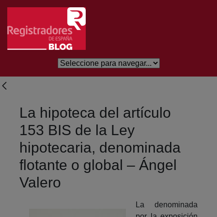
Salta al contingut principal
La hipoteca del artículo
153 BIS de la Ley
hipotecaria, denominada
flotante o global – Ángel
Valero
La denominada
por la exposición