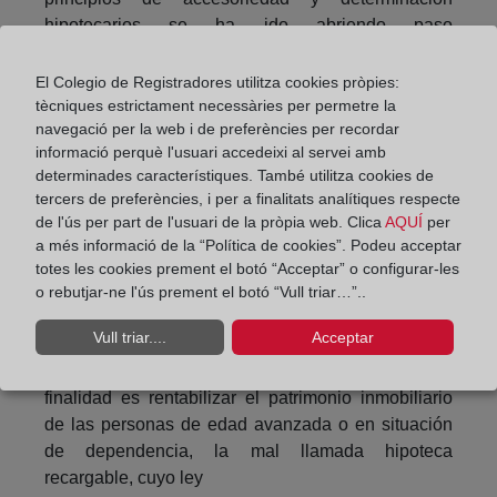
hipotecarios se ha ido abriendo paso
legislativamente a través de dos Leyes, primero por
la Ley 2/1994 de 30 de marzo de subrogación y
El Colegio de Registradores utilitza cookies pròpies:
modificación de préstamos hipotecarios, que
tècniques estrictament necessàries per permetre la
navegació per la web i de preferències per recordar
introdujo al posibilidad de la subrogación de la
informació perquè l'usuari accedeixi al servei amb
posición del acreedor sin el consentimiento de la
determinades característiques. També utilitza cookies de
antigua entidad –la hipoteca deja de asegurar el
tercers de preferències, i per a finalitats analítiques respecte
crédito del antiguo acreedor para garantizar el
de l'ús per part de l'usuari de la pròpia web. Clica
AQUÍ
per
crédito del nuevo- y facilitó ciertas modificaciones
a més informació de la “Política de cookies”. Podeu acceptar
de hipotecas. Y, definitivamente por la citada Ley
totes les cookies prement el botó “Acceptar” o configurar-les
41/2007 de 7 de diciembre de reforma de la
o rebutjar-ne l'ús prement el botó “Vull triar…”..
regulación del mercado hipotecario y otras normas
Vull triar....
Acceptar
del sistema hipotecario y financiero, que introduce
las nuevas figuras de la hipoteca inversa, cuya
finalidad es rentabilizar el patrimonio inmobiliario
de las personas de edad avanzada o en situación
de dependencia, la mal llamada hipoteca
recargable, cuyo ley